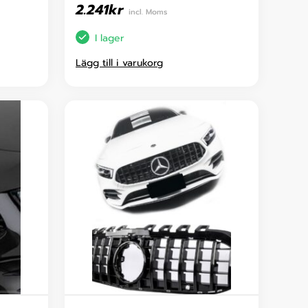
2.241
kr
incl. Moms
I lager
Lägg till i varukorg