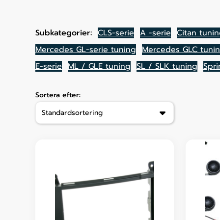
Subkategorier:
CLS-serie
A -serie
Citan tuni
Mercedes GL-serie tuning
Mercedes GLC tuni
E-serie
ML / GLE tuning
SL / SLK tuning
Spri
Sortera efter: