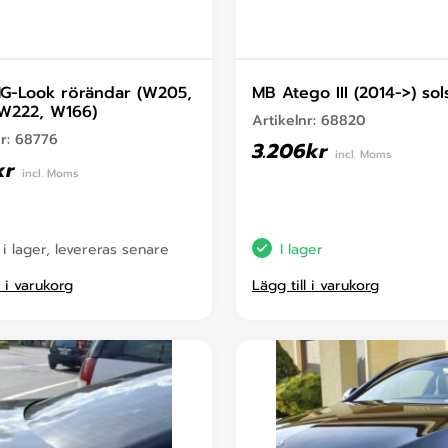
G-Look rörändar (W205,
MB Atego III (2014->) so
W222, W166)
Artikelnr:
68820
nr:
68776
3.206
kr
incl. Moms
kr
incl. Moms
 i lager, levereras senare
I lager
l i varukorg
Lägg till i varukorg