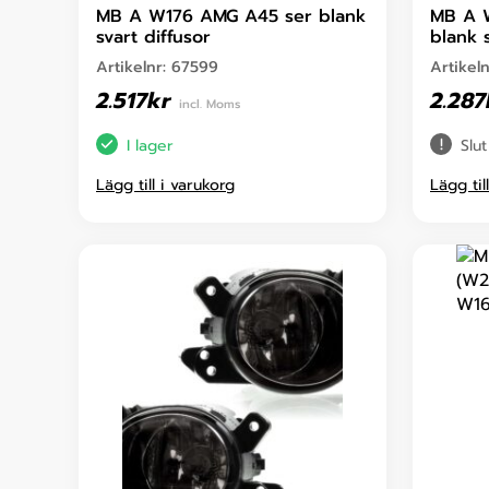
MB A W176 AMG A45 ser blank
MB A W
svart diffusor
blank 
Artikelnr:
67599
Artikel
2.517
kr
2.287
incl. Moms
I lager
Slut
Lägg till i varukorg
Lägg til