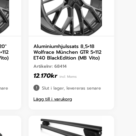
20″
Aluminiumhjulssats 8,5×18
×112
Wolfrace München GTR 5×112
ito)
ET40 BlackEdition (MB Vito)
Artikelnr:
68414
12.170
kr
incl. Moms
enare
Slut i lager, levereras senare
Lägg till i varukorg