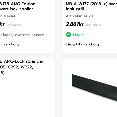
176 AMG Edition 1
MB A W177 (2018–>) sva
svart bak spoiler
look grill
nr:
67444
Artikelnr:
68203
kr
2.861
kr
incl. Moms
incl. Moms
 i lager, levereras senare
I lager
l i varukorg
Lägg till i varukorg