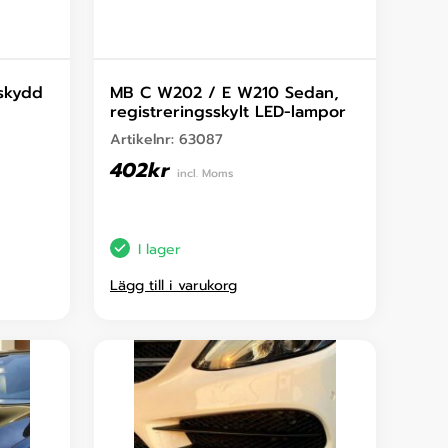
lskydd
MB C W202 / E W210 Sedan,
registreringsskylt LED-lampor
Artikelnr:
63087
402
kr
incl. Moms
I lager
Lägg till i varukorg