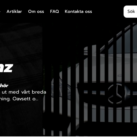
Produ
Artiklar
Om oss
FAQ
Kontakta oss
nz
ehör
a ut med vårt breda
ing. Oavsett o...