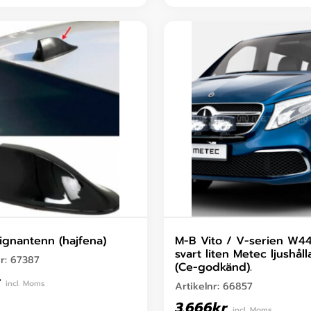
ignantenn (hajfena)
M-B Vito / V-serien W44
svart liten Metec ljushåll
nr:
67387
(Ce-godkänd).
incl. Moms
Artikelnr:
66857
3.666
kr
incl. Moms