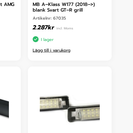
rt AMG
MB A–Klass W177 (2018–>)
blank Svart GT–R grill
Artikelnr:
67035
2.287
kr
incl. Moms
I lager
Lägg till i varukorg