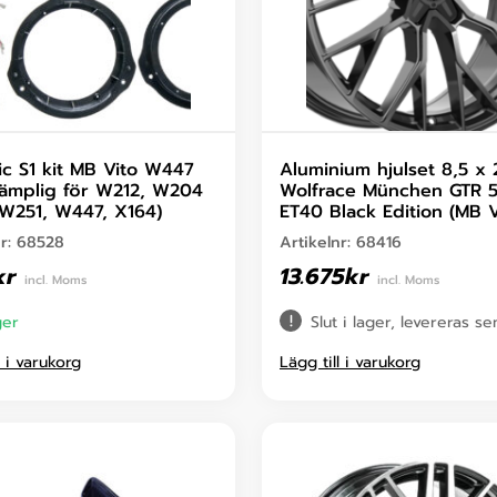
ic S1 kit MB Vito W447
Aluminium hjulset 8,5 x 
lämplig för W212, W204
Wolfrace München GTR 5
W251, W447, X164)
ET40 Black Edition (MB V
nr:
68528
Artikelnr:
68416
kr
13.675
kr
incl. Moms
incl. Moms
ger
Slut i lager, levereras s
l i varukorg
Lägg till i varukorg