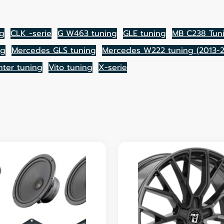
ng
CLK -serie
G W463 tuning
GLE tuning
MB C238 Tun
ng
Mercedes GLS tuning
Mercedes W222 tuning (2013-2
nter tuning
Vito tuning
X-serie