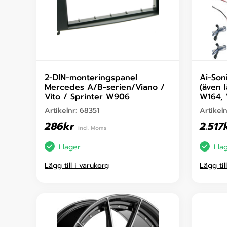
2-DIN-monteringspanel
Ai-Son
Mercedes A/B-serien/Viano /
(även 
Vito / Sprinter W906
W164, 
Artikelnr:
68351
Artikel
286
kr
2.517
incl. Moms
I lager
I la
Lägg till i varukorg
Lägg til