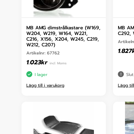
MB AMG dimstrålkastare (W169,
MB AM
W204, W219, W164, W221,
C292, 
C216, X156, X204, W245, C219,
Artikel
W212, C207)
1.827
Artikelnr:
67762
1.023
kr
incl. Moms
I lager
Slut
Lägg till i varukorg
Lägg til