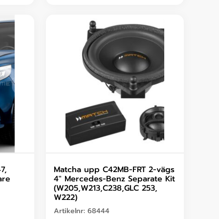
7,
Matcha upp C42MB-FRT 2-vägs
are
4″ Mercedes-Benz Separate Kit
(W205,W213,C238,GLC 253,
W222)
Artikelnr:
68444