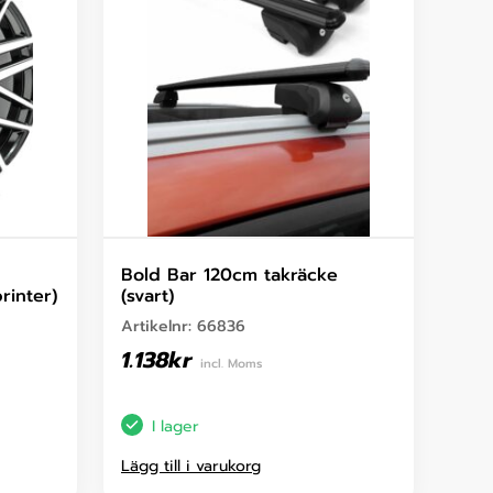
Bold Bar 120cm takräcke
rinter)
(svart)
Artikelnr:
66836
1.138
kr
incl. Moms
I lager
Lägg till i varukorg