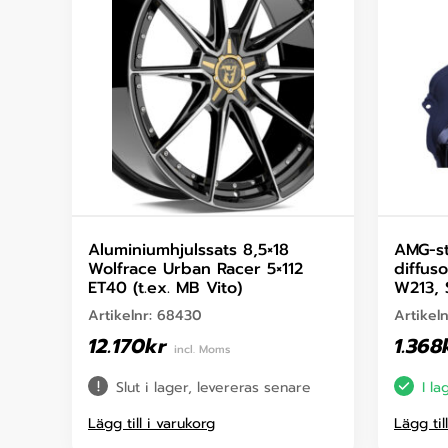
Aluminiumhjulssats 8,5×18
AMG-st
Wolfrace Urban Racer 5×112
diffus
ET40 (t.ex. MB Vito)
W213, 
Artikelnr:
68430
Artikel
12.170
kr
1.368
incl. Moms
Slut i lager, levereras senare
I la
Lägg till i varukorg
Lägg til