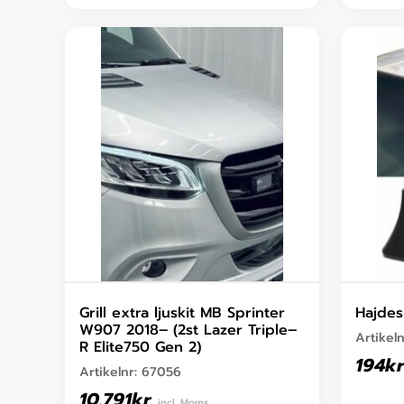
Grill extra ljuskit MB Sprinter
Hajdes
W907 2018– (2st Lazer Triple–
Artikel
R Elite750 Gen 2)
194
kr
Artikelnr:
67056
10.791
kr
incl. Moms