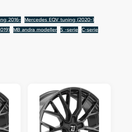
ing 2016-
Mercedes EQV tuning (2020-)
019)
MB andra modeller
S -serie
C-serie