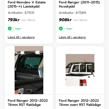
Ford Mondeo V Estate
Ford Ranger (2011–2015)
(2015–>) Lastskydd
Huvskydd
Artikelnr:
67931
Artikelnr:
67589
793
kr
908
kr
incl. Moms
incl. Moms
I lager
I lager
Lägg till i varukorg
Lägg till i varukorg
Ford Ranger 2012–2022
Ford Ranger 2012–2022
76mm RST flakbåge
76mm svart RST flakbåge