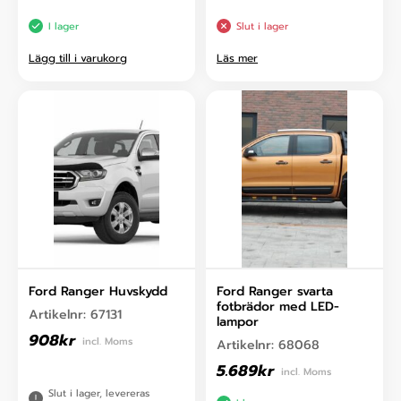
I lager
Slut i lager
Lägg till i varukorg
Läs mer
Ford Ranger Huvskydd
Ford Ranger svarta
fotbrädor med LED-
Artikelnr:
67131
lampor
908
kr
incl. Moms
Artikelnr:
68068
5.689
kr
incl. Moms
Slut i lager, levereras