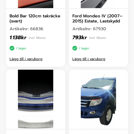
Bold Bar 120cm takräcke
Ford Mondeo IV (2007–
(svart)
2015) Estate, Lastskydd
Artikelnr:
66836
Artikelnr:
67930
1.138
kr
793
kr
incl. Moms
incl. Moms
I lager
I lager
Lägg till i varukorg
Lägg till i varukorg