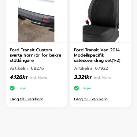
Ford Transit Custom
Ford Transit Van 2014
svarta hörnrör för bakre
Modellspecifik
stötfångare
sätesöverdrag set(1+2)
Artikelnr:
68276
Artikelnr:
67922
4.126
kr
3.321
kr
incl. Moms
incl. Moms
I lager
I lager
Lägg till i varukorg
Lägg till i varukorg