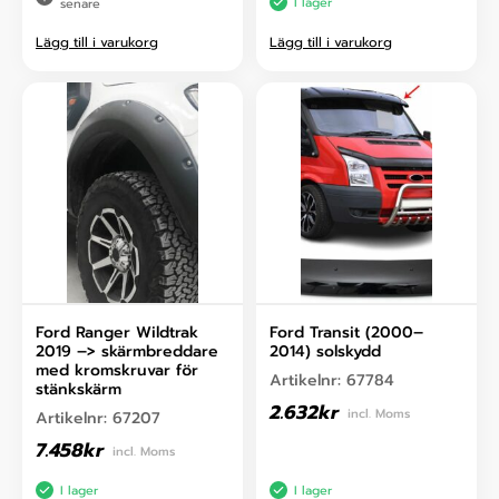
I lager
senare
Lägg till i varukorg
Lägg till i varukorg
Ford Ranger Wildtrak
Ford Transit (2000–
2019 –> skärmbreddare
2014) solskydd
med kromskruvar för
Artikelnr:
67784
stänkskärm
2.632
kr
incl. Moms
Artikelnr:
67207
7.458
kr
incl. Moms
I lager
I lager