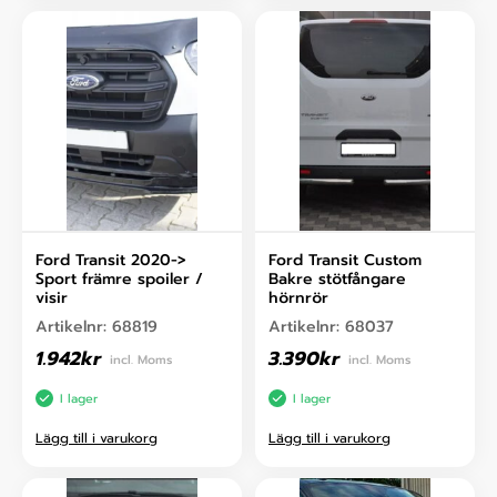
Ford Transit 2020->
Ford Transit Custom
Sport främre spoiler /
Bakre stötfångare
visir
hörnrör
Artikelnr:
68819
Artikelnr:
68037
1.942
kr
3.390
kr
incl. Moms
incl. Moms
I lager
I lager
Lägg till i varukorg
Lägg till i varukorg