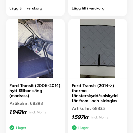
Lägg till i varukorg
Lägg till i varukorg
Ford Transit (2006-2014)
Ford Transit (2014->)
hytt fällbar säng
thermo
(madrass)
fönsterskydd/solskydd
för fram- och sidoglas
Artikelnr:
68398
Artikelnr:
68335
1.942
kr
incl. Moms
1.597
kr
incl. Moms
I lager
I lager