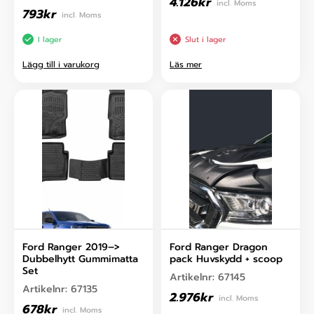
4.126
kr
incl. Moms
793
kr
incl. Moms
I lager
Slut i lager
Lägg till i varukorg
Läs mer
Ford Ranger 2019–>
Ford Ranger Dragon
Dubbelhytt Gummimatta
pack Huvskydd + scoop
Set
Artikelnr:
67145
Artikelnr:
67135
2.976
kr
incl. Moms
678
kr
incl. Moms