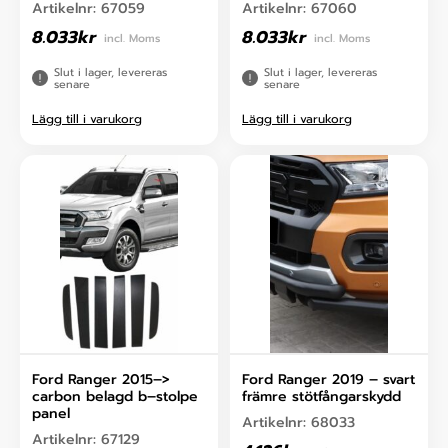
Artikelnr:
67059
Artikelnr:
67060
8.033
kr
8.033
kr
incl. Moms
incl. Moms
Slut i lager, levereras
Slut i lager, levereras
senare
senare
Lägg till i varukorg
Lägg till i varukorg
Ford Ranger 2015–>
Ford Ranger 2019 – svart
carbon belagd b–stolpe
främre stötfångarskydd
panel
Artikelnr:
68033
Artikelnr:
67129