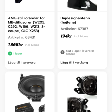
AMG-stil rörändar för
Hajdesignantenn
MB-diffusorer (W205,
(hajfena)
C292, W166, W213, S-
Artikelnr:
67387
coupe, GLC X253)
194
kr
incl. Moms
Artikelnr:
68431
1.368
kr
incl. Moms
Slut i lager, levereras
I lager
senare
Lägg till i varukorg
Lägg till i varukorg