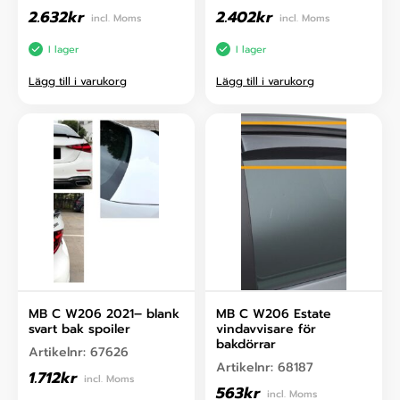
2.632
kr
2.402
kr
incl. Moms
incl. Moms
I lager
I lager
Lägg till i varukorg
Lägg till i varukorg
MB C W206 2021– blank
MB C W206 Estate
svart bak spoiler
vindavvisare för
bakdörrar
Artikelnr:
67626
Artikelnr:
68187
1.712
kr
incl. Moms
563
kr
incl. Moms