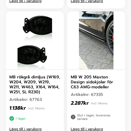
Lägg till i varukorg
Lägg till i varukorg
MB rökgrå dimljus (W169,
MB W 205 Maxton
W204, W209, W219,
Design sidokjolar för
W211, W463, X164, W164,
C63 AMG-modeller
W251, SL R230)
Artikelnr:
67335
Artikelnr:
67763
2.287
kr
incl. Moms
1.138
kr
incl. Moms
Slut i lager, levereras
I lager
senare
Lägg till i varukorg
Lägg till i varukorg