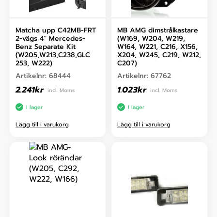
Matcha upp C42MB-FRT
MB AMG dimstrålkastare
2-vägs 4″ Mercedes-
(W169, W204, W219,
Benz Separate Kit
W164, W221, C216, X156,
(W205,W213,C238,GLC
X204, W245, C219, W212,
253, W222)
C207)
Artikelnr:
68444
Artikelnr:
67762
2.241
kr
1.023
kr
incl. Moms
incl. Moms
I lager
I lager
Lägg till i varukorg
Lägg till i varukorg