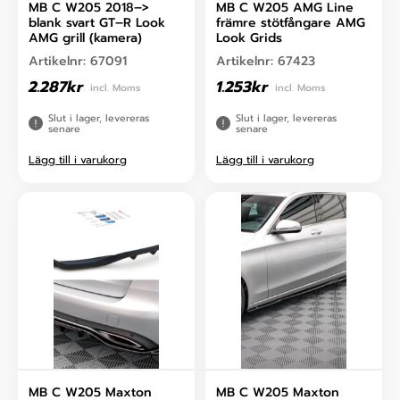
MB C W205 2018–>
MB C W205 AMG Line
blank svart GT–R Look
främre stötfångare AMG
AMG grill (kamera)
Look Grids
Artikelnr:
67091
Artikelnr:
67423
2.287
kr
1.253
kr
incl. Moms
incl. Moms
Slut i lager, levereras
Slut i lager, levereras
senare
senare
Lägg till i varukorg
Lägg till i varukorg
MB C W205 Maxton
MB C W205 Maxton