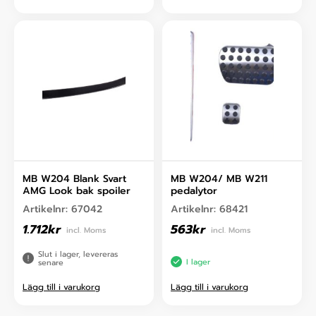
MB W204 Blank Svart
MB W204/ MB W211
AMG Look bak spoiler
pedalytor
Artikelnr:
67042
Artikelnr:
68421
1.712
kr
563
kr
incl. Moms
incl. Moms
Slut i lager, levereras
I lager
senare
Lägg till i varukorg
Lägg till i varukorg