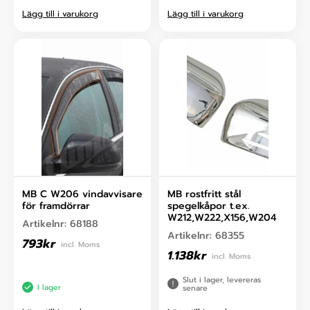
Lägg till i varukorg
Lägg till i varukorg
MB C W206 vindavvisare
MB rostfritt stål
för framdörrar
spegelkåpor t.ex.
W212,W222,X156,W204
Artikelnr:
68188
Artikelnr:
68355
793
kr
incl. Moms
1.138
kr
incl. Moms
Slut i lager, levereras
I lager
senare