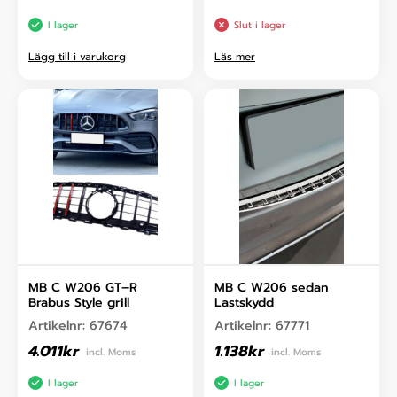
I lager
Slut i lager
Lägg till i varukorg
Läs mer
MB C W206 GT–R
MB C W206 sedan
Brabus Style grill
Lastskydd
Artikelnr:
67674
Artikelnr:
67771
4.011
kr
1.138
kr
incl. Moms
incl. Moms
I lager
I lager