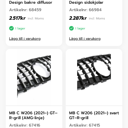
Design bakre diffusor
Design sidokjolar
Artikelnr:
68459
Artikelnr:
66984
2.517
kr
2.287
kr
incl. Moms
incl. Moms
I lager
I lager
Lägg till i varukorg
Lägg till i varukorg
MB C W206 (2021–) GT–
MB C W206 (2021–) svart
R-grill (AMG-linje)
GT–R-grill
Artikelnr:
67416
Artikelnr:
67415