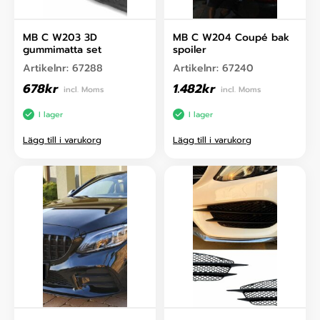
MB C W203 3D
MB C W204 Coupé bak
gummimatta set
spoiler
Artikelnr:
67288
Artikelnr:
67240
678
kr
1.482
kr
incl. Moms
incl. Moms
I lager
I lager
Lägg till i varukorg
Lägg till i varukorg