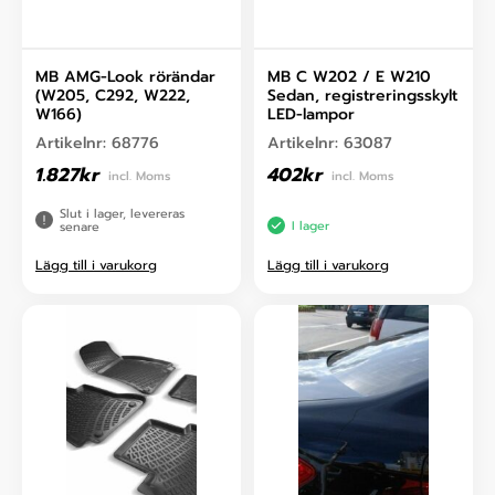
MB AMG-Look rörändar
MB C W202 / E W210
(W205, C292, W222,
Sedan, registreringsskylt
W166)
LED-lampor
Artikelnr:
68776
Artikelnr:
63087
1.827
kr
402
kr
incl. Moms
incl. Moms
Slut i lager, levereras
I lager
senare
Lägg till i varukorg
Lägg till i varukorg