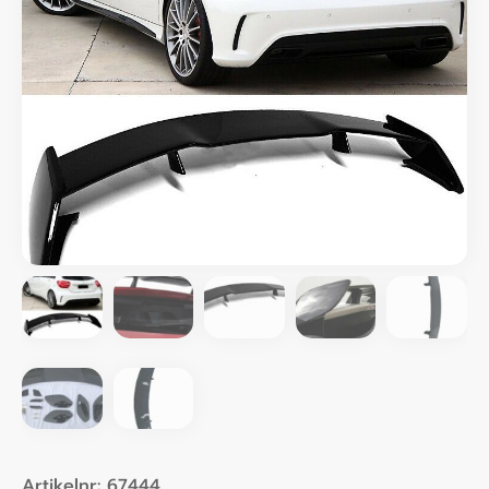
Artikelnr:
67444