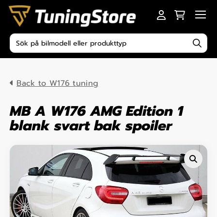
Skip to content
Men
Produktsökning
Back to W176 tuning
MB A W176 AMG Edition 1
blank svart bak spoiler