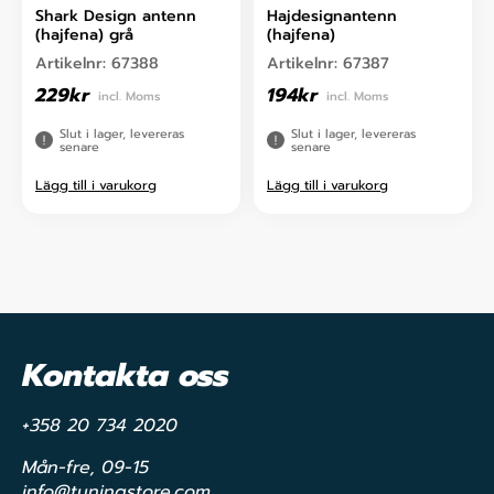
Shark Design antenn
Hajdesignantenn
(hajfena) grå
(hajfena)
Artikelnr:
67388
Artikelnr:
67387
229
kr
194
kr
incl. Moms
incl. Moms
Slut i lager, levereras
Slut i lager, levereras
senare
senare
Lägg till i varukorg
Lägg till i varukorg
Kontakta oss
+358 20 734 2020
Mån-fre, 09-15
info@tuningstore.com