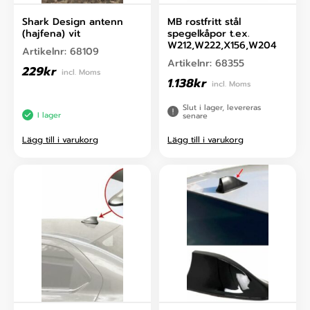
Shark Design antenn
MB rostfritt stål
(hajfena) vit
spegelkåpor t.ex.
W212,W222,X156,W204
Artikelnr:
68109
Artikelnr:
68355
229
kr
incl. Moms
1.138
kr
incl. Moms
Slut i lager, levereras
I lager
senare
Lägg till i varukorg
Lägg till i varukorg