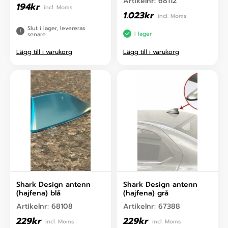
Artikelnr:
68112
194
kr
incl. Moms
1.023
kr
incl. Moms
Slut i lager, levereras
I lager
senare
Lägg till i varukorg
Lägg till i varukorg
Shark Design antenn
Shark Design antenn
(hajfena) blå
(hajfena) grå
Artikelnr:
68108
Artikelnr:
67388
229
kr
229
kr
incl. Moms
incl. Moms