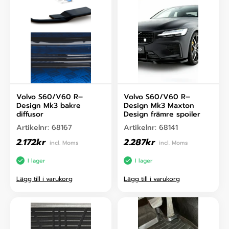
Volvo S60/V60 R–
Volvo S60/V60 R–
Design Mk3 bakre
Design Mk3 Maxton
diffusor
Design främre spoiler
Artikelnr:
68167
Artikelnr:
68141
2.172
kr
2.287
kr
incl. Moms
incl. Moms
I lager
I lager
Lägg till i varukorg
Lägg till i varukorg