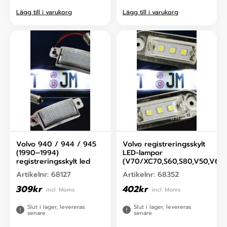
Lägg till i varukorg
Lägg till i varukorg
Volvo 940 / 944 / 945
Volvo registreringsskylt
(1990–1994)
LED-lampor
registreringsskylt led
(V70/XC70,S60,S80,V50,V60,
Artikelnr:
68127
Artikelnr:
68352
309
kr
402
kr
incl. Moms
incl. Moms
Slut i lager, levereras
Slut i lager, levereras
senare
senare