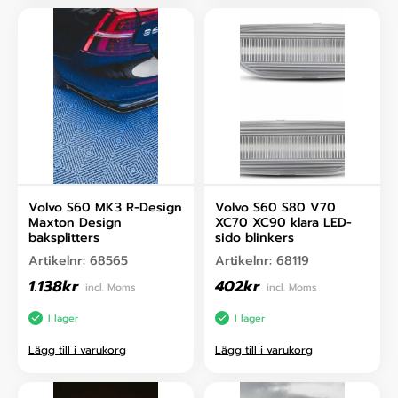
Volvo S60 MK3 R-Design
Volvo S60 S80 V70
Maxton Design
XC70 XC90 klara LED-
baksplitters
sido blinkers
Artikelnr:
68565
Artikelnr:
68119
1.138
kr
402
kr
incl. Moms
incl. Moms
I lager
I lager
Lägg till i varukorg
Lägg till i varukorg