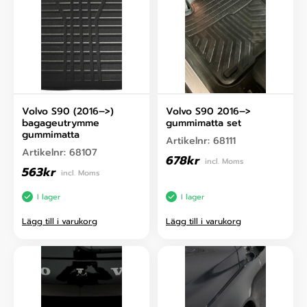
Volvo S90 (2016–>)
Volvo S90 2016–>
bagageutrymme
gummimatta set
gummimatta
Artikelnr:
68111
Artikelnr:
68107
678
kr
incl. Moms
563
kr
incl. Moms
I lager
I lager
Lägg till i varukorg
Lägg till i varukorg