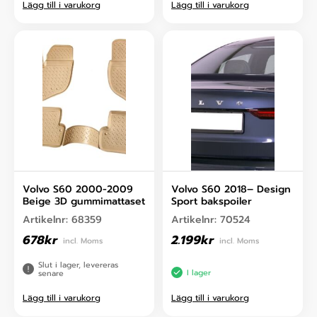
Lägg till i varukorg
Lägg till i varukorg
Volvo S60 2000-2009
Volvo S60 2018– Design
Beige 3D gummimattaset
Sport bakspoiler
Artikelnr:
68359
Artikelnr:
70524
678
kr
2.199
kr
incl. Moms
incl. Moms
Slut i lager, levereras
I lager
senare
Lägg till i varukorg
Lägg till i varukorg