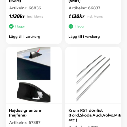
(svart)
(svart)
Artikelnr:
66836
Artikelnr:
66837
1.138
kr
1.138
kr
incl. Moms
incl. Moms
I lager
I lager
Lägg till i varukorg
Lägg till i varukorg
Hajdesignantenn
Krom RST dörrlist
(hajfena)
(Ford,Skoda,Audi,Volvo,Mitsub
etc.)
Artikelnr:
67387