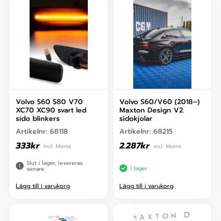
Volvo S60 S80 V70
Volvo S60/V60 (2018–)
XC70 XC90 svart led
Maxton Design V2.
sido blinkers
sidokjolar
Artikelnr:
68118
Artikelnr:
68215
333
kr
2.287
kr
incl. Moms
incl. Moms
Slut i lager, levereras
I lager
senare
Lägg till i varukorg
Lägg till i varukorg