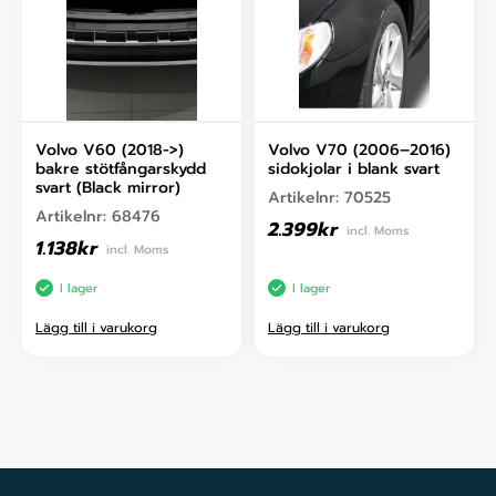
Volvo V60 (2018->)
Volvo V70 (2006–2016)
bakre stötfångarskydd
sidokjolar i blank svart
svart (Black mirror)
Artikelnr:
70525
Artikelnr:
68476
2.399
kr
incl. Moms
1.138
kr
incl. Moms
I lager
I lager
Lägg till i varukorg
Lägg till i varukorg