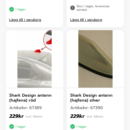
Slut i lager, levereras
I lager
senare
Lägg till i varukorg
Lägg till i varukorg
Shark Design antenn
Shark Design antenn
(hajfena) röd
(hajfena) silver
Artikelnr:
67389
Artikelnr:
67390
229
kr
229
kr
incl. Moms
incl. Moms
I lager
I lager