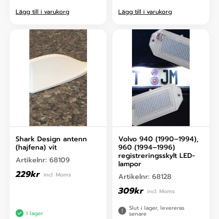
Lägg till i varukorg
Lägg till i varukorg
Shark Design antenn
Volvo 940 (1990–1994),
(hajfena) vit
960 (1994–1996)
registreringsskylt LED-
Artikelnr:
68109
lampor
229
kr
incl. Moms
Artikelnr:
68128
309
kr
incl. Moms
Slut i lager, levereras
I lager
senare