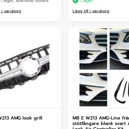
 i lager, levereras senare
I lager
l i varukorg
Lägg till i varukorg
213 AMG look grill
MB E W213 AMG-Line fr
stötfångare blank svart