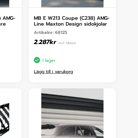
) AMG-
MB E W213 Coupe (C238) AMG-
mre
Line Maxton Design sidokjolar
Artikelnr:
68125
2.287
kr
incl. Moms
I lager
Lägg till i varukorg