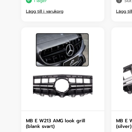
I lager
Slut
Lägg till i varukorg
Lägg til
MB E W213 AMG look grill
MB E W
(blank svart)
(silver)