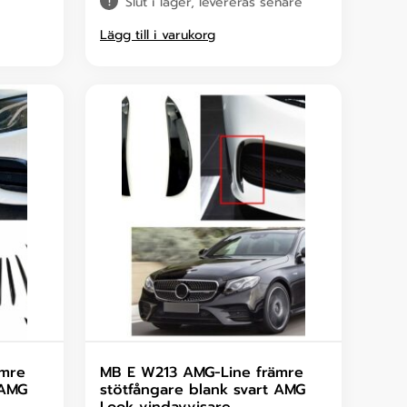
Slut i lager, levereras senare
Lägg till i varukorg
ämre
MB E W213 AMG-Line främre
 AMG
stötfångare blank svart AMG