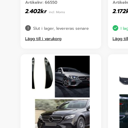
Artikelnr:
66550
Artikel
2.402
kr
2.172
incl. Moms
Slut i lager, levereras senare
I la
Lägg till i varukorg
Lägg til