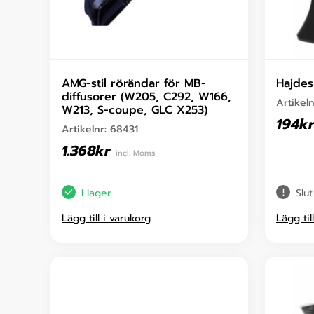
AMG-stil rörändar för MB-
Hajdes
diffusorer (W205, C292, W166,
Artikel
W213, S-coupe, GLC X253)
194
kr
Artikelnr:
68431
1.368
kr
incl. Moms
I lager
Slut
Lägg till i varukorg
Lägg til