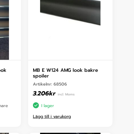
ook
MB E W124 AMG look bakre
spoiler
Artikelnr:
68506
3.206
kr
incl. Moms
enare
I lager
Lägg till i varukorg