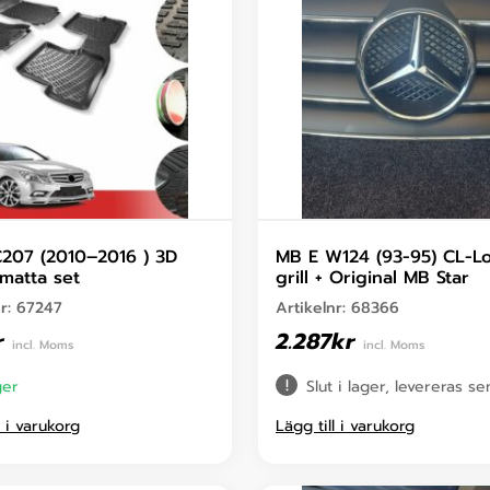
207 (2010–2016 ) 3D
MB E W124 (93-95) CL-L
matta set
grill + Original MB Star
nr:
67247
Artikelnr:
68366
r
2.287
kr
incl. Moms
incl. Moms
ger
Slut i lager, levereras s
l i varukorg
Lägg till i varukorg