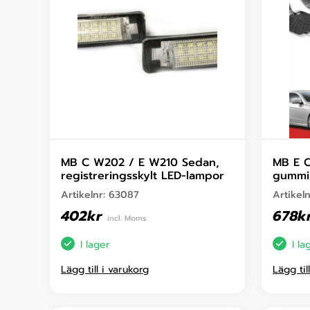
MB C W202 / E W210 Sedan,
MB E C
registreringsskylt LED-lampor
gummi
Artikelnr:
63087
Artikel
402
kr
678
k
incl. Moms
I lager
I la
Lägg till i varukorg
Lägg til