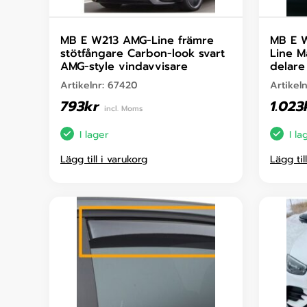
MB E W213 AMG-Line främre
MB E 
stötfångare Carbon-look svart
Line M
AMG-style vindavvisare
delare
Artikelnr:
67420
Artikel
793
kr
1.023
incl. Moms
I lager
I la
Lägg till i varukorg
Lägg til