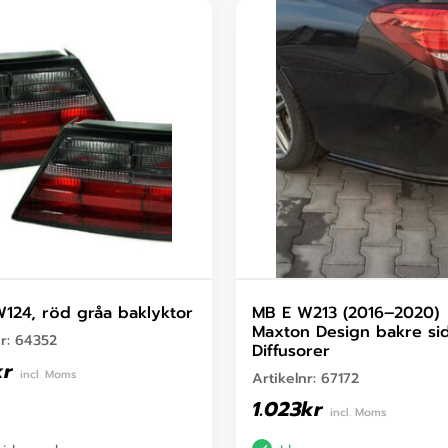
124, röd gråa baklyktor
MB E W213 (2016–2020)
Maxton Design bakre si
nr:
64352
Diffusorer
kr
incl. Moms
Artikelnr:
67172
1.023
kr
incl. Moms