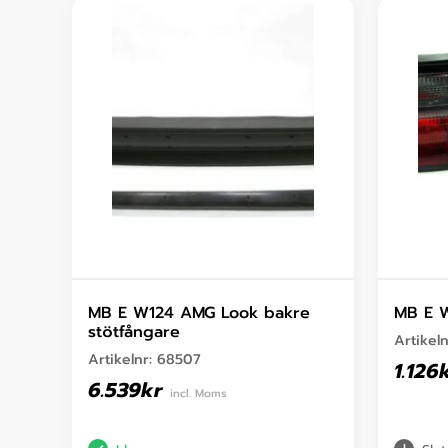
MB E W124 AMG Look bakre
MB E W
stötfångare
Artikel
Artikelnr:
68507
1.126
6.539
kr
incl. Moms