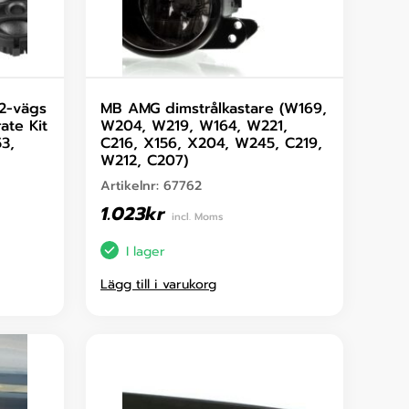
2-vägs
MB AMG dimstrålkastare (W169,
ate Kit
W204, W219, W164, W221,
3,
C216, X156, X204, W245, C219,
W212, C207)
Artikelnr:
67762
1.023
kr
incl. Moms
I lager
Lägg till i varukorg