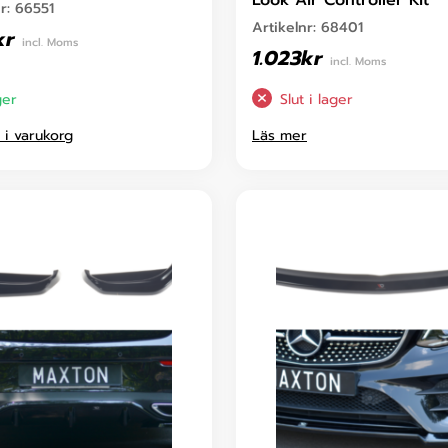
Look Air Controller Kit
nr:
66551
Artikelnr:
68401
kr
incl. Moms
1.023
kr
incl. Moms
ger
Slut i lager
l i varukorg
Läs mer