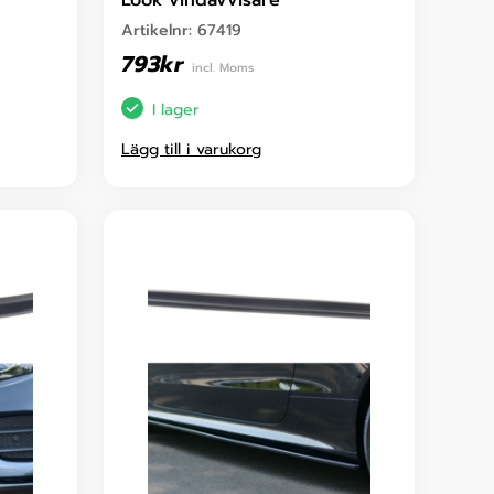
Look vindavvisare
Artikelnr:
67419
793
kr
incl. Moms
I lager
Lägg till i varukorg