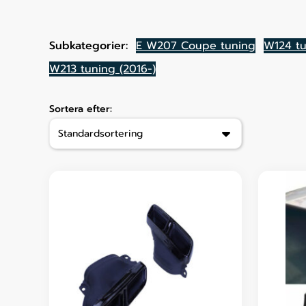
Subkategorier:
E W207 Coupe tuning
W124 tu
W213 tuning (2016-)
Sortera efter: