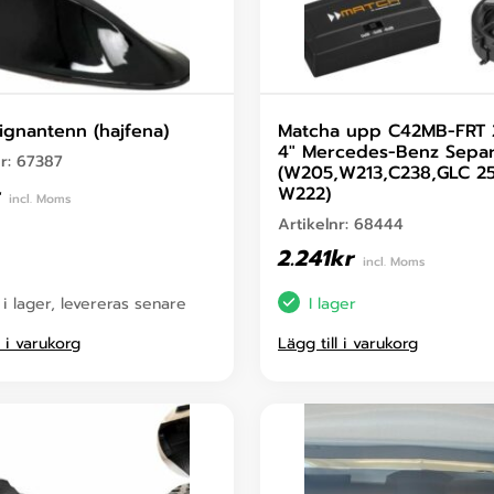
ignantenn (hajfena)
Matcha upp C42MB-FRT 
4″ Mercedes-Benz Separ
nr:
67387
(W205,W213,C238,GLC 25
W222)
incl. Moms
Artikelnr:
68444
2.241
kr
incl. Moms
 i lager, levereras senare
I lager
l i varukorg
Lägg till i varukorg