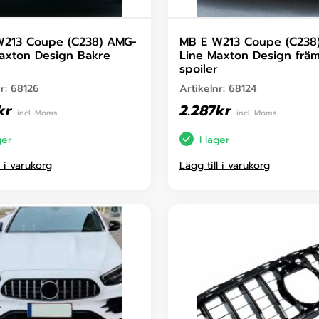
W213 Coupe (C238) AMG-
MB E W213 Coupe (C238
axton Design Bakre
Line Maxton Design frä
spoiler
nr:
68126
Artikelnr:
68124
kr
2.287
kr
incl. Moms
incl. Moms
ger
I lager
l i varukorg
Lägg till i varukorg