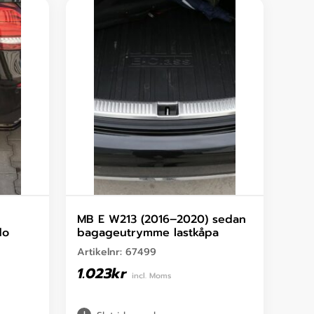
MB E W213 (2016–2020) sedan
do
bagageutrymme lastkåpa
Artikelnr:
67499
1.023
kr
incl. Moms