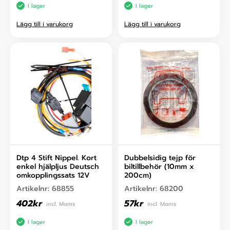
I lager
I lager
Lägg till i varukorg
Lägg till i varukorg
Dtp 4 Stift Nippel. Kort
Dubbelsidig tejp för
enkel hjälpljus Deutsch
biltillbehör (10mm x
omkopplingssats 12V
200cm)
Artikelnr:
68855
Artikelnr:
68200
402
kr
57
kr
incl. Moms
incl. Moms
I lager
I lager