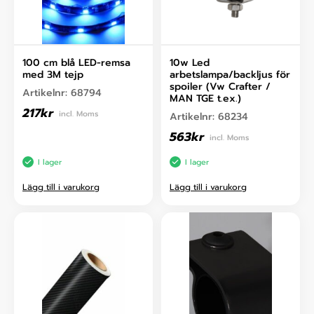
100 cm blå LED-remsa
10w Led
med 3M tejp
arbetslampa/backljus för
spoiler (Vw Crafter /
Artikelnr:
68794
MAN TGE t.ex.)
217
kr
incl. Moms
Artikelnr:
68234
563
kr
incl. Moms
I lager
I lager
Lägg till i varukorg
Lägg till i varukorg