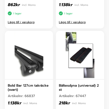
862
kr
1.138
kr
incl. Moms
incl. Moms
I lager
I lager
Lägg till i varukorg
Lägg till i varukorg
Bold Bar 127cm takräcke
Bältesdyna (universal) 2
(svart)
st
Artikelnr:
66837
Artikelnr:
67447
1.138
kr
218
kr
incl. Moms
incl. Moms