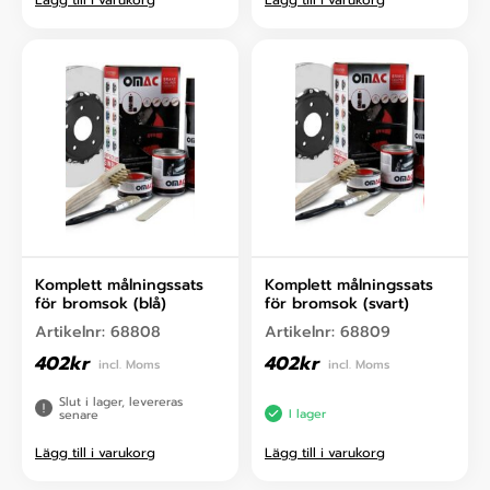
Komplett målningssats
Komplett målningssats
för bromsok (blå)
för bromsok (svart)
Artikelnr:
68808
Artikelnr:
68809
402
kr
402
kr
incl. Moms
incl. Moms
Slut i lager, levereras
I lager
senare
Lägg till i varukorg
Lägg till i varukorg