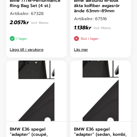
Bmw ///M-Performance
Bmw allround M-look
Ring Bag Set (4 st.)
äkta kolfiber avgasrör
ände 63mm–89mm
Artikelnr:
67328
Artikelnr:
67516
2.057
kr
incl. Moms
1.138
kr
incl. Moms
I lager
Slut i lager
Lägg till i varukorg
Läs mer
BMW E36 spegel
BMW E36 spegel
”adapter” (coupé,
”adapter” (sedan, kombi,