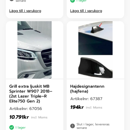
I lager
senare
Lägg till i varukorg
Lägg till i varukorg
Grill extra ljuskit MB
Hajdesignantenn
Sprinter W907 2018–
(hajfena)
(2st Lazer Triple–R
Artikelnr:
67387
Elite750 Gen 2)
194
kr
incl. Moms
Artikelnr:
67056
10.791
kr
incl. Moms
Slut i lager, levereras
I lager
senare