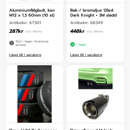
Aluminiumfälgbult, kon
Bak-/ bromsljus 12led
M12 x 1,5 60mm (10 st)
Dark Knight + 3M sladd
Artikelnr:
67301
Artikelnr:
68349
287
kr
448
kr
incl. Moms
incl. Moms
Slut i lager, levereras
I lager
senare
Lägg till i varukorg
Lägg till i varukorg