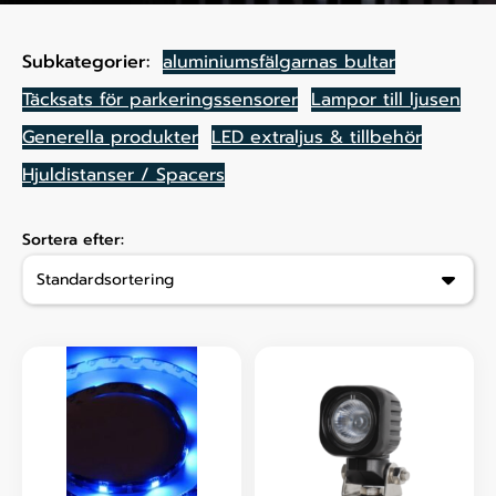
Subkategorier:
aluminiumsfälgarnas bultar
Täcksats för parkeringssensorer
Lampor till ljusen
Generella produkter
LED extraljus & tillbehör
Hjuldistanser / Spacers
Sortera efter: