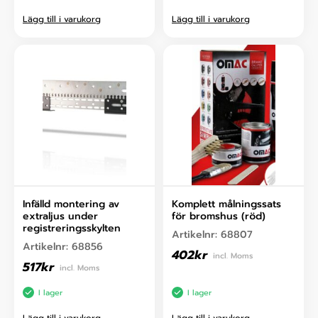
Lägg till i varukorg
Lägg till i varukorg
Infälld montering av
Komplett målningssats
extraljus under
för bromshus (röd)
registreringsskylten
Artikelnr:
68807
Artikelnr:
68856
402
kr
incl. Moms
517
kr
incl. Moms
I lager
I lager
Lägg till i varukorg
Lägg till i varukorg