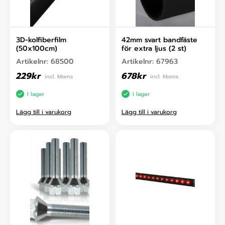
3D-kolfiberfilm
42mm svart bandfäste
(50x100cm)
för extra ljus (2 st)
Artikelnr:
68500
Artikelnr:
67963
229
kr
678
kr
incl. Moms
incl. Moms
I lager
I lager
Lägg till i varukorg
Lägg till i varukorg