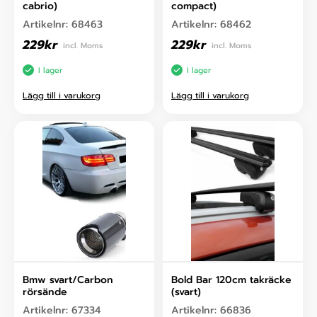
cabrio)
compact)
Artikelnr:
68463
Artikelnr:
68462
229
kr
229
kr
incl. Moms
incl. Moms
I lager
I lager
Lägg till i varukorg
Lägg till i varukorg
Bmw svart/Carbon
Bold Bar 120cm takräcke
rörsände
(svart)
Artikelnr:
67334
Artikelnr:
66836