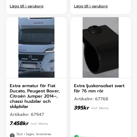
Lägg till i varukorg
Lägg till i varukorg
Extra armatur för Fiat
Extra ljuskonsolset svart
Ducato, Peugeot Boxer,
för 76 mm rör
Citroën Jumper 2014–,
Artikelnr:
67768
chassi husbilar och
skåpbilar
395
kr
incl. Moms
Artikelnr:
67947
7.458
kr
incl. Moms
Slut i lager, levereras