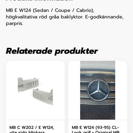
MB E W124 (Sedan / Coupe / Cabrio),
högkvalitativa röd gråa baklyktor. E-godkännande,
parpris.
Relaterade produkter
MB C W202 / E W124,
MB E W124 (93-95) CL-
vita sido blinkers
Look grill + Original MB