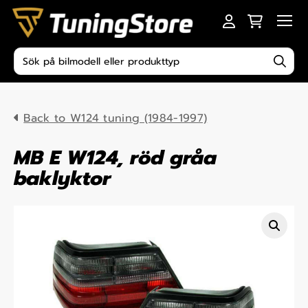
Skip to content
Men
Produktsökning
Back to W124 tuning (1984-1997)
MB E W124, röd gråa
baklyktor