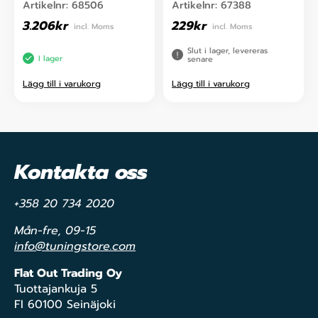
Artikelnr:
68506
Artikelnr:
67388
3.206
kr
229
kr
incl. Moms
incl. Moms
Slut i lager, levereras
I lager
senare
Lägg till i varukorg
Lägg till i varukorg
Kontakta oss
+358 20 734 2020
Mån-fre, 09-15
info@tuningstore.com
Flat Out Trading Oy
Tuottajankuja 5
FI 60100 Seinäjoki