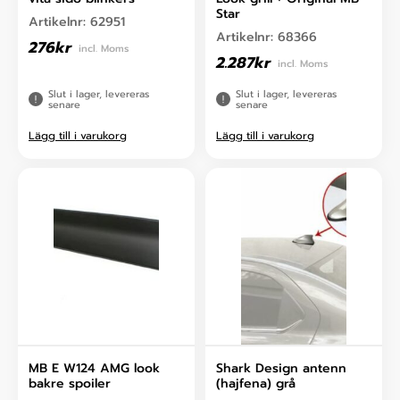
Star
Artikelnr:
62951
Artikelnr:
68366
276
kr
incl. Moms
2.287
kr
incl. Moms
Slut i lager, levereras
Slut i lager, levereras
senare
senare
Lägg till i varukorg
Lägg till i varukorg
MB E W124 AMG look
Shark Design antenn
bakre spoiler
(hajfena) grå