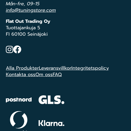
Mån-fre, 09-15
info@tuningstore.com
Flat Out Trading Oy
Tuottajankuja 5
FI 60100 Seinäjoki
Instagram
Facebook
Alla Produkter
Leveransvillkor
Integritetspolicy
Kontakta oss
Om oss
FAQ