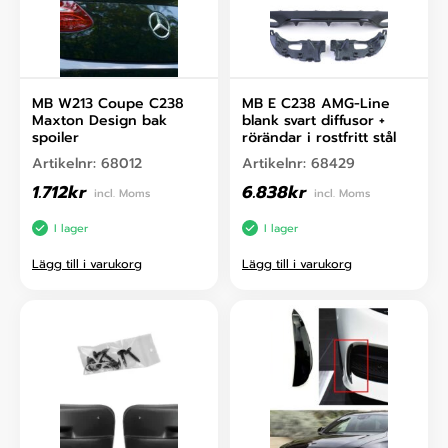
MB W213 Coupe C238
MB E C238 AMG-Line
Maxton Design bak
blank svart diffusor +
spoiler
rörändar i rostfritt stål
Artikelnr:
68012
Artikelnr:
68429
1.712
kr
6.838
kr
incl. Moms
incl. Moms
I lager
I lager
Lägg till i varukorg
Lägg till i varukorg