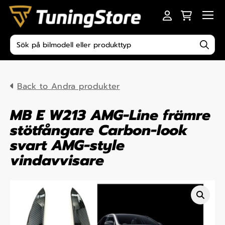
Skip to content
Men
Produktsökning
Back to Andra produkter
MB E W213 AMG-Line främre
stötfångare Carbon-look
svart AMG-style
vindavvisare