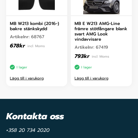
MB W213 kombi (2016-)
MB E W213 AMG-Line
bakre stänkskydd
främre stötfångare blank
svart AMG Look
Artikelnr:
68767
vindavvisare
678
kr
incl. Moms
Artikelnr:
67419
793
kr
incl. Moms
I lager
I lager
Lägg till i varukorg
Lägg till i varukorg
Kontakta oss
+358 20 734 2020