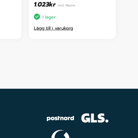
1.023
kr
incl. Moms
I lager
Lägg till i varukorg