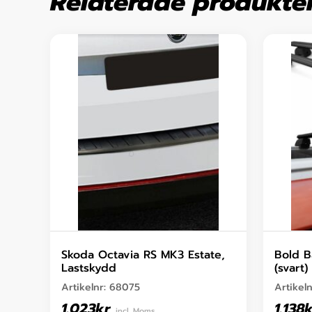
Relaterade produkte
Skoda Octavia RS MK3 Estate,
Bold B
Lastskydd
(svart)
Artikelnr:
68075
Artikel
1.023
kr
1.138
k
incl. Moms