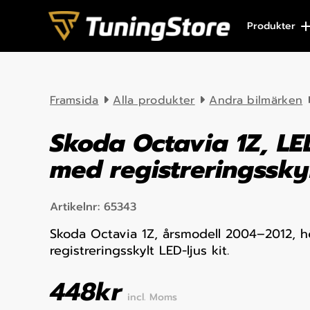
Skip to content
Produkter
Framsida
Alla produkter
Andra bilmärken
Skoda Octavia 1Z, LED
med registreringssky
Artikelnr:
65343
Skoda Octavia 1Z, årsmodell 2004–2012, hö
registreringsskylt LED-ljus kit.
448
kr
incl. Moms