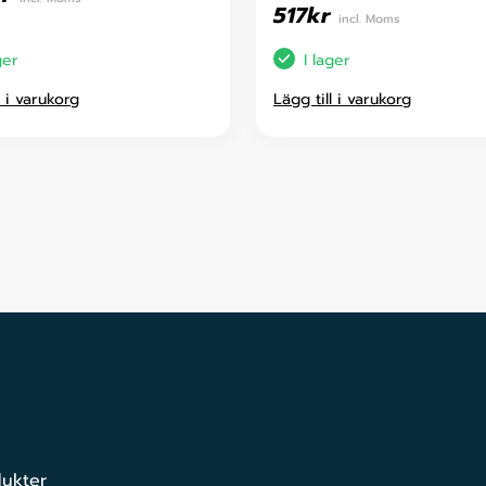
517
kr
incl. Moms
ger
I lager
l i varukorg
Lägg till i varukorg
dukter