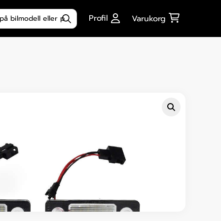
ktsökning
Profil
Varukorg