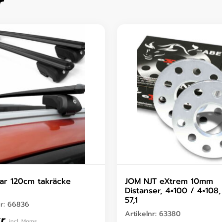
r
ar 120cm takräcke
JOM NJT eXtrem 10mm
Distanser, 4×100 / 4×108
57,1
nr:
66836
Artikelnr:
63380
r
incl. Moms