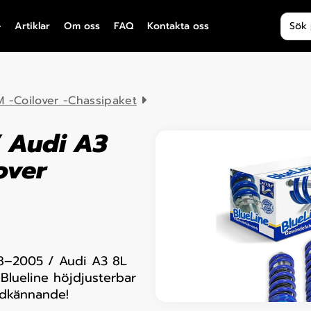
Produ
Artiklar
Om oss
FAQ
Kontakta oss
 -Coilover -Chassipaket
/ Audi A3
over
98–2005 / Audi A3 8L
Blueline höjdjusterbar
odkännande!