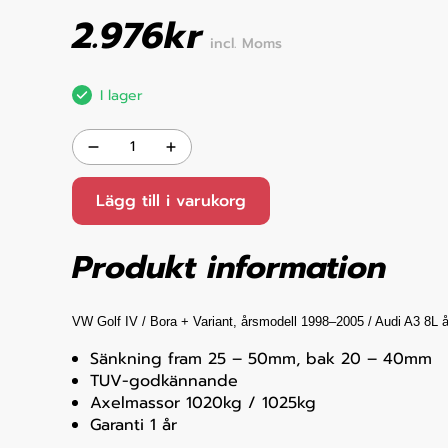
2.976
kr
incl. Moms
I lager
Lägg till i varukorg
Produkt information
VW Golf IV / Bora + Variant, årsmodell 1998–2005 / Audi A3 8L å
Sänkning fram 25 – 50mm, bak 20 – 40mm
TUV-godkännande
Axelmassor 1020kg / 1025kg
Garanti 1 år