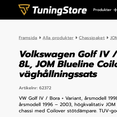
Skip to content
Produkter
Framsida
Alla produkter
Chassipaket
JOM
Volkswagen Golf IV 
8L, JOM Blueline Coil
väghållningssats
Artikelnr:
62372
VW Golf IV / Bora + Variant, årsmodell 19
årsmodell 1996 – 2003, högkvalitativ JOM 
chassi med Coilover stötdämpare. TUV-g