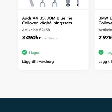
Audi A4 B5, JOM Blueline
BMW E3
Coilover väghållningssats
Coilov
Artikelnr:
62458
Artikel
3.490
kr
2.976
incl. Moms
I lager
I la
Lägg till i varukorg
Lägg til