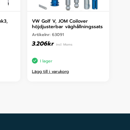
mk3,
VW Golf V, JOM Coilover
höjdjusterbar väghållningssats
Artikelnr:
63091
3.206
kr
incl. Moms
I lager
Lägg till i varukorg