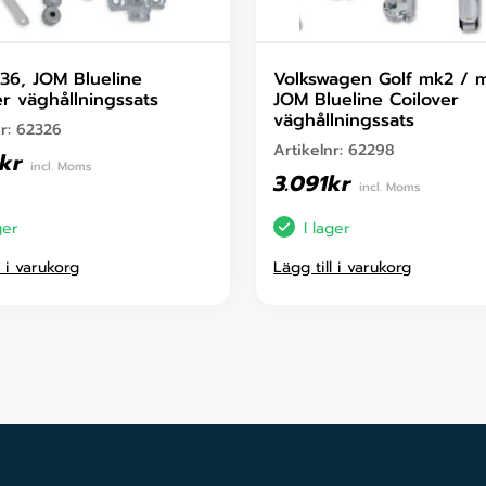
6, JOM Blueline
Volkswagen Golf mk2 / 
er väghållningssats
JOM Blueline Coilover
väghållningssats
nr:
62326
Artikelnr:
62298
kr
incl. Moms
3.091
kr
incl. Moms
ger
I lager
l i varukorg
Lägg till i varukorg