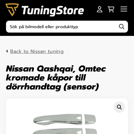
Skip to content
Men
Produktsökning
Back to Nissan tuning
Nissan Qashqai, Omtec
kromade kåpor till
dörrhandtag (sensor)