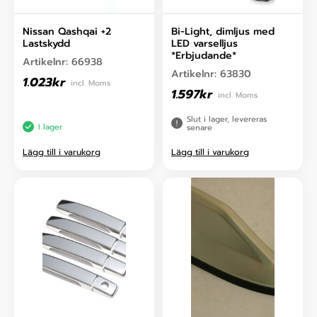
Nissan Qashqai +2
Bi-Light, dimljus med
Lastskydd
LED varselljus
*Erbjudande*
Artikelnr:
66938
Artikelnr:
63830
1.023
kr
incl. Moms
1.597
kr
incl. Moms
Slut i lager, levereras
I lager
senare
Lägg till i varukorg
Lägg till i varukorg