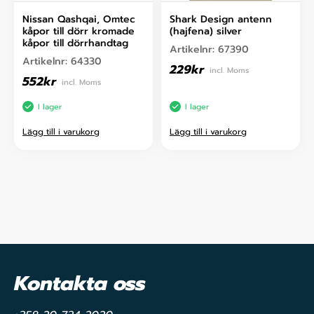
Nissan Qashqai, Omtec
Shark Design antenn
kåpor till dörr kromade
(hajfena) silver
kåpor till dörrhandtag
Artikelnr:
67390
Artikelnr:
64330
229
kr
incl. Moms
552
kr
incl. Moms
I lager
I lager
Lägg till i varukorg
Lägg till i varukorg
Kontakta oss