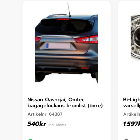
Nissan Qashqai, Omtec
Bi-Lig
bagageluckans kromlist (övre)
varsel
Artikelnr:
64387
Artikel
540
kr
1.597
incl. Moms