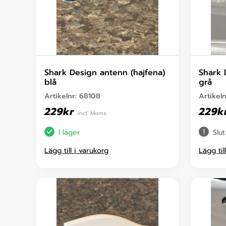
Shark Design antenn (hajfena)
Shark 
blå
grå
Artikelnr:
68108
Artikel
229
kr
229
k
incl. Moms
I lager
Slut
Lägg till i varukorg
Lägg til