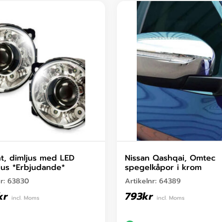
ht, dimljus med LED
Nissan Qashqai, Omtec
ljus *Erbjudande*
spegelkåpor i krom
nr:
63830
Artikelnr:
64389
kr
793
kr
incl. Moms
incl. Moms