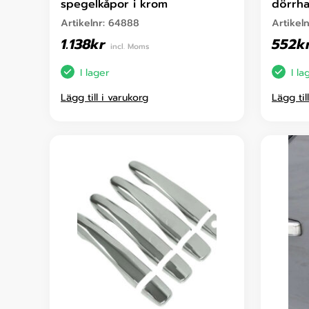
spegelkåpor i krom
dörrha
Artikelnr:
64888
Artikel
1.138
kr
552
k
incl. Moms
I lager
I la
Lägg till i varukorg
Lägg til