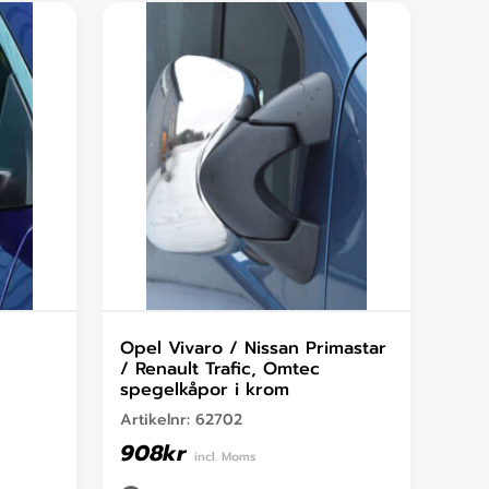
Opel Vivaro / Nissan Primastar
/ Renault Trafic, Omtec
spegelkåpor i krom
Artikelnr:
62702
908
kr
incl. Moms