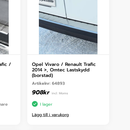
fic /
Opel Vivaro / Renault Trafic
2014 >, Omtec Lastskydd
(borstad)
Artikelnr:
64893
908
kr
incl. Moms
enare
I lager
Lägg till i varukorg