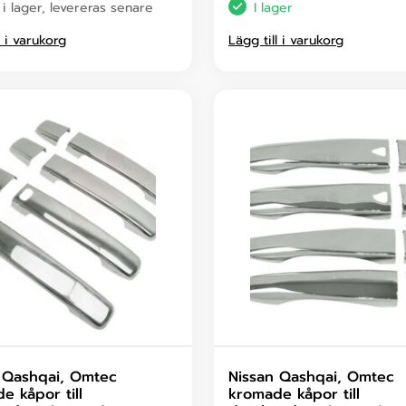
 i lager, levereras senare
I lager
l i varukorg
Lägg till i varukorg
 Qashqai, Omtec
Nissan Qashqai, Omtec
e kåpor till
kromade kåpor till