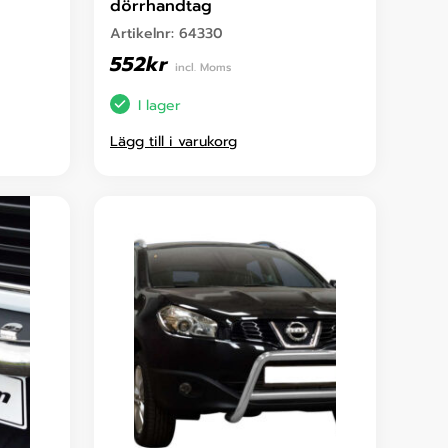
dörrhandtag
Artikelnr:
64330
552
kr
incl. Moms
I lager
Lägg till i varukorg