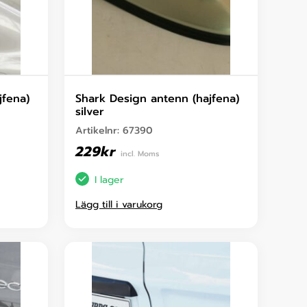
jfena)
Shark Design antenn (hajfena)
silver
Artikelnr:
67390
229
kr
incl. Moms
I lager
Lägg till i varukorg