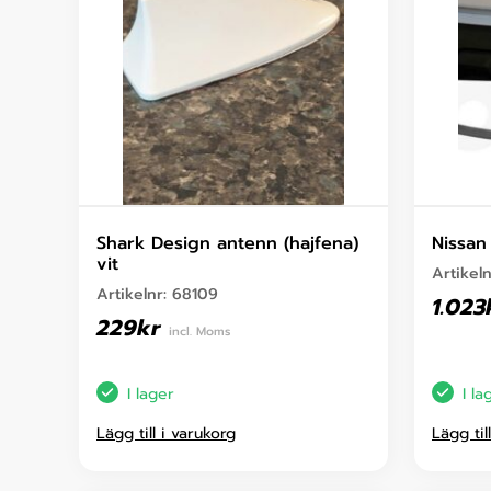
Shark Design antenn (hajfena)
Nissan
vit
Artikel
Artikelnr:
68109
1.023
229
kr
incl. Moms
I lager
I la
Lägg till i varukorg
Lägg til