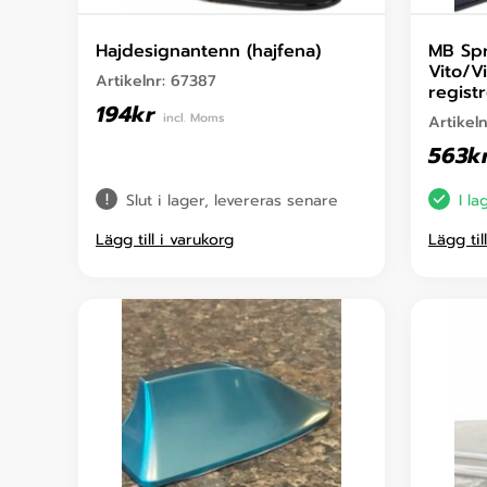
Hajdesignantenn (hajfena)
MB Sp
Vito/V
Artikelnr:
67387
regist
194
kr
incl. Moms
Artikel
563
k
Slut i lager, levereras senare
I la
Lägg till i varukorg
Lägg til