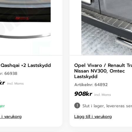
 Qashqai +2 Lastskydd
Opel Vivaro / Renault Tra
Nissan NV300, Omtec
nr:
66938
Lastskydd
kr
incl. Moms
Artikelnr:
64892
908
kr
incl. Moms
ger
Slut i lager, levereras s
l i varukorg
Lägg till i varukorg