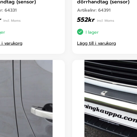
ndtag (sensor)
dörrhandtag (sensor)
nr:
64331
Artikelnr:
64391
r
552
kr
incl. Moms
incl. Moms
ger
I lager
l i varukorg
Lägg till i varukorg