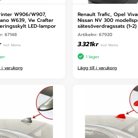
rinter W906/W907,
Renault Trafic, Opel Viva
iano W639, Vw Crafter
Nissan NV 300 modellspe
reringsskylt LED-lampor
sätesöverdragssats (1+2)
nr:
67148
Artikelnr:
67920
r
3.321
kr
incl. Moms
incl. Moms
ger
I lager
l i varukorg
Lägg till i varukorg