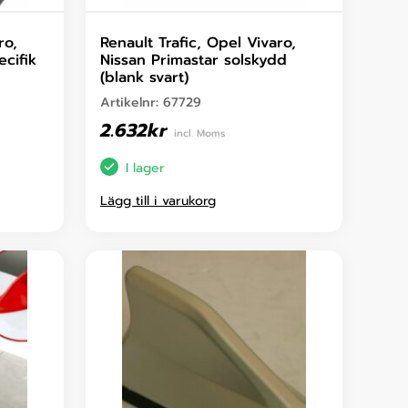
ro,
Renault Trafic, Opel Vivaro,
cifik
Nissan Primastar solskydd
(blank svart)
Artikelnr:
67729
2.632
kr
incl. Moms
I lager
Lägg till i varukorg