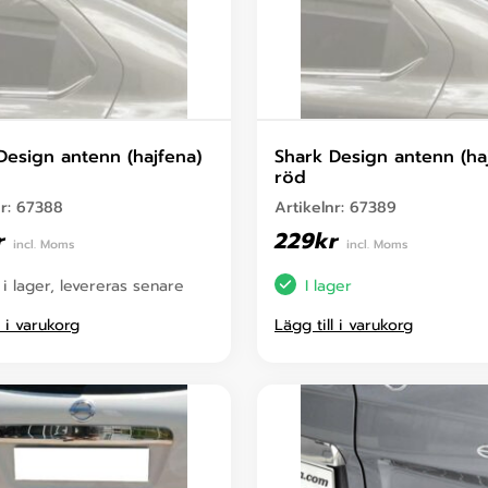
Design antenn (hajfena)
Shark Design antenn (ha
röd
nr:
67388
Artikelnr:
67389
r
229
kr
incl. Moms
incl. Moms
 i lager, levereras senare
I lager
l i varukorg
Lägg till i varukorg