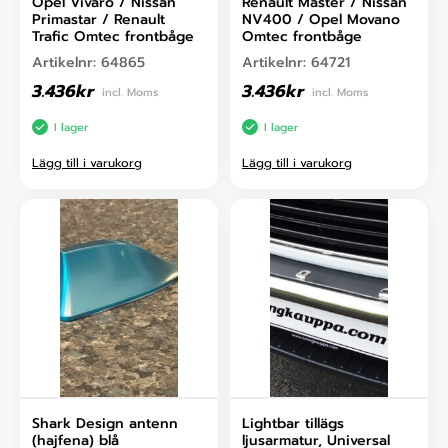
Opel Vivaro / Nissan
Renault Master / Nissan
Primastar / Renault
NV400 / Opel Movano
Trafic Omtec frontbåge
Omtec frontbåge
Artikelnr:
64865
Artikelnr:
64721
3.436
kr
3.436
kr
incl. Moms
incl. Moms
I lager
I lager
Lägg till i varukorg
Lägg till i varukorg
Shark Design antenn
Lightbar tillägs
(hajfena) blå
ljusarmatur, Universal