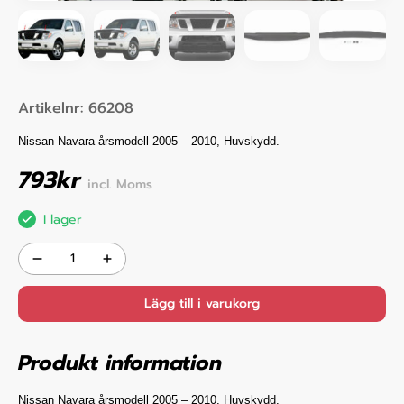
Artikelnr:
66208
Nissan Navara årsmodell 2005 – 2010, Huvskydd.
793
kr
incl. Moms
I lager
Lägg till i varukorg
Produkt information
Nissan Navara
årsmodell 2005
– 2010
, Huvskydd.