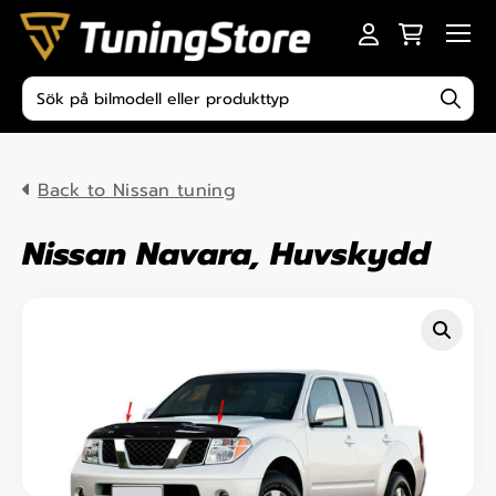
Skip to content
Men
Produktsökning
Back to Nissan tuning
Nissan Navara, Huvskydd