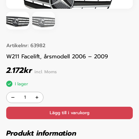
Artikelnr:
63982
W211 Facelift, årsmodell 2006 – 2009
2.172
kr
incl. Moms
I lager
Lägg till i varukorg
Produkt information