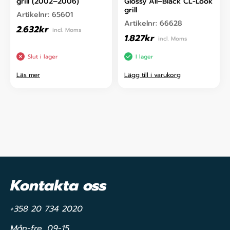
grill (2002–2006)
Glossy All–Black CL-Look
grill
Artikelnr:
65601
Artikelnr:
66628
2.632
kr
incl. Moms
1.827
kr
incl. Moms
Slut i lager
I lager
Läs mer
Lägg till i varukorg
Kontakta oss
+358 20 734 2020
Mån-fre, 09-15