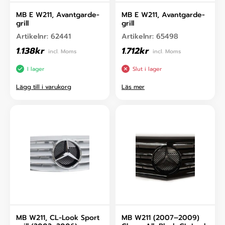
MB E W211, Avantgarde-
MB E W211, Avantgarde-
grill
grill
Artikelnr:
62441
Artikelnr:
65498
1.138
kr
1.712
kr
incl. Moms
incl. Moms
I lager
Slut i lager
Lägg till i varukorg
Läs mer
MB W211, CL-Look Sport
MB W211 (2007–2009)