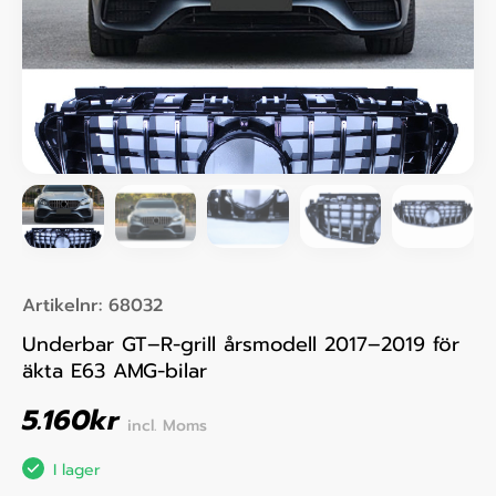
Artikelnr:
68032
Underbar GT–R-grill årsmodell 2017–2019 för
äkta E63 AMG-bilar
5.160
kr
incl. Moms
I lager