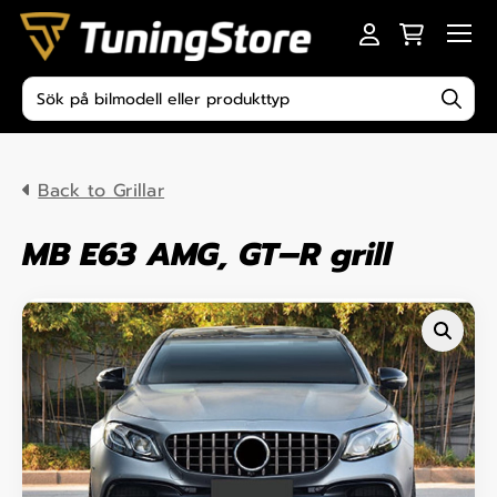
Skip to content
Men
Produktsökning
Back to Grillar
MB E63 AMG, GT–R grill