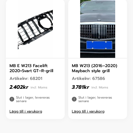
MB E W213 Facelift
MB W213 (2016–2020)
2020+Svart GT–R-grill
Maybach style grill
Artikelnr:
68201
Artikelnr:
67586
2.402
kr
3.781
kr
incl. Moms
incl. Moms
Slut i lager, levereras
Slut i lager, levereras
senare
senare
Lägg till i varukorg
Lägg till i varukorg