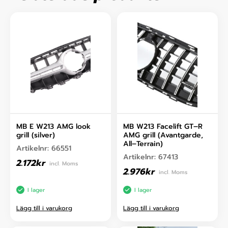
MB E W213 AMG look
MB W213 Facelift GT–R
grill (silver)
AMG grill (Avantgarde,
All–Terrain)
Artikelnr:
66551
Artikelnr:
67413
2.172
kr
incl. Moms
2.976
kr
incl. Moms
I lager
I lager
Lägg till i varukorg
Lägg till i varukorg