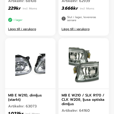
Artikelnr:
68108
Artikelnr:
62939
229
kr
3.666
kr
incl. Moms
incl. Moms
Slut i lager, levereras
I lager
senare
Lägg till i varukorg
Lägg till i varukorg
MB E W210, dimljus
MB E W210 / SLK R170 /
(starkt)
CLK W208, ljusa optiska
dimljus
Artikelnr:
63073
Artikelnr:
64160
1.023
kr
incl. Moms