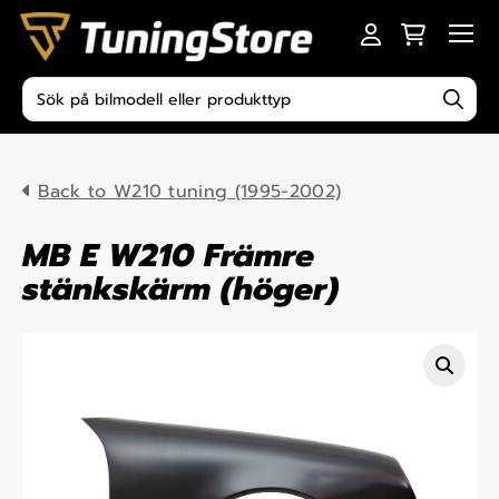
Skip to content
Men
Produktsökning
Back to W210 tuning (1995-2002)
MB E W210 Främre
stänkskärm (höger)