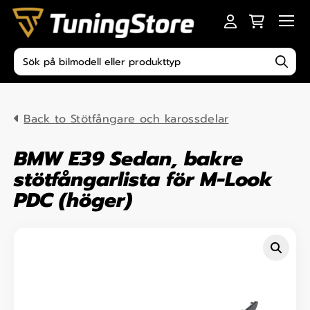
Skip to content
Men
Produktsökning
Back to Stötfångare och karossdelar
BMW E39 Sedan, bakre
stötfångarlista för M-Look
PDC (höger)