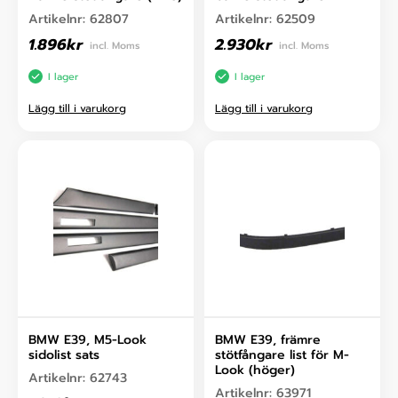
Artikelnr:
62807
Artikelnr:
62509
1.896
kr
2.930
kr
incl. Moms
incl. Moms
I lager
I lager
Lägg till i varukorg
Lägg till i varukorg
BMW E39, M5-Look
BMW E39, främre
sidolist sats
stötfångare list för M-
Look (höger)
Artikelnr:
62743
Artikelnr:
63971