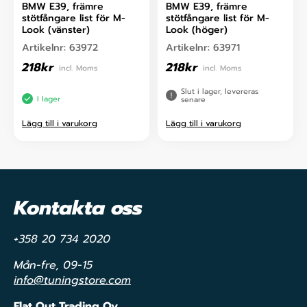
BMW E39, främre
BMW E39, främre
stötfångare list för M-
stötfångare list för M-
Look (vänster)
Look (höger)
Artikelnr:
63972
Artikelnr:
63971
218
kr
218
kr
incl. Moms
incl. Moms
Slut i lager, levereras
I lager
senare
Lägg till i varukorg
Lägg till i varukorg
Kontakta oss
+358 20 734 2020
Mån-fre, 09-15
info@tuningstore.com
Flat Out Trading Oy