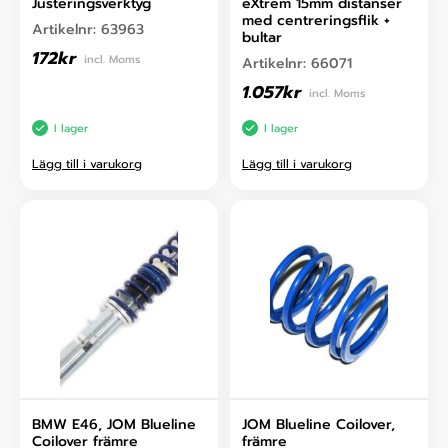
Justeringsverktyg
eXtrem 15mm distanser
med centreringsflik +
Artikelnr:
63963
bultar
172
kr
incl. Moms
Artikelnr:
66071
1.057
kr
incl. Moms
I lager
I lager
Lägg till i varukorg
Lägg till i varukorg
BMW E46, JOM Blueline
JOM Blueline Coilover,
Coilover främre
främre