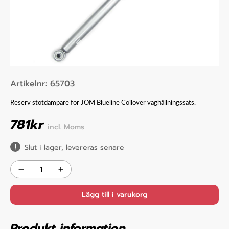
Artikelnr:
65703
Reserv stötdämpare för JOM Blueline Coilover väghållningssats.
781
kr
incl. Moms
Slut i lager, levereras senare
Lägg till i varukorg
Produkt information