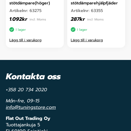
stötdämpare(höger)
stötdämparehjälpfjäder
Artikelnr:
63275
Artikelnr:
63355
1.092
kr
287
kr
incl. Moms
incl. Moms
I lager
I lager
Lägg till i varukorg
Lägg till i varukorg
Kontakta oss
+358 20 734 2020
Mån-fre, 09-15
info@tuningstore.com
Flat Out Trading Oy
Tuottajankuja 5