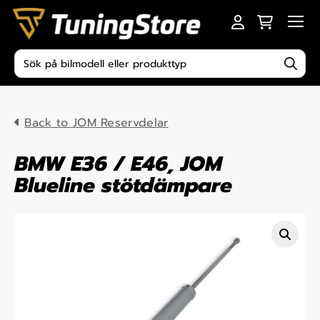
Skip to content
Men
Produktsökning
Back to JOM Reservdelar
BMW E36 / E46, JOM
Blueline stötdämpare