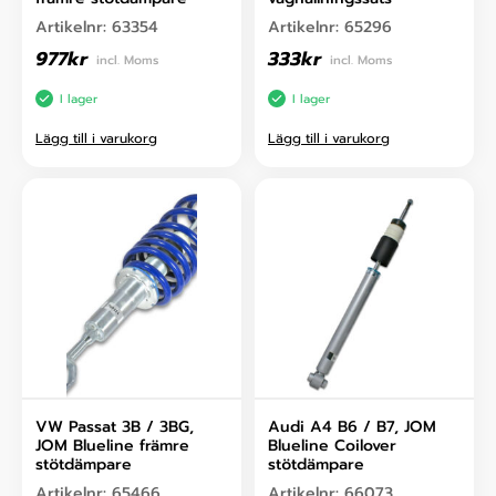
Artikelnr:
63354
Artikelnr:
65296
977
kr
333
kr
incl. Moms
incl. Moms
I lager
I lager
Lägg till i varukorg
Lägg till i varukorg
VW Passat 3B / 3BG,
Audi A4 B6 / B7, JOM
JOM Blueline främre
Blueline Coilover
stötdämpare
stötdämpare
Artikelnr:
65466
Artikelnr:
66073