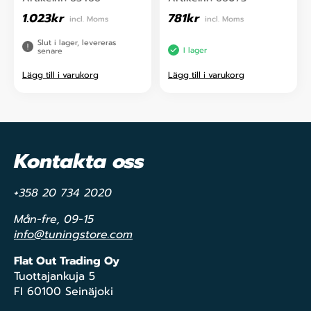
1.023
kr
781
kr
incl. Moms
incl. Moms
Slut i lager, levereras
I lager
senare
Lägg till i varukorg
Lägg till i varukorg
Kontakta oss
+358 20 734 2020
Mån-fre, 09-15
info@tuningstore.com
Flat Out Trading Oy
Tuottajankuja 5
FI 60100 Seinäjoki