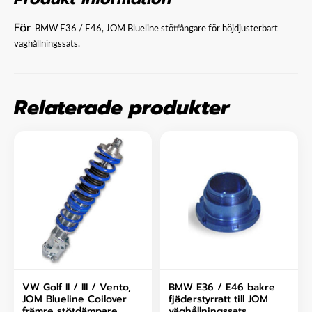
För
BMW E36 / E46, JOM Blueline stötfångare för höjdjusterbart
väghållningssats.
Relaterade produkter
VW Golf II / III / Vento,
BMW E36 / E46 bakre
JOM Blueline Coilover
fjäderstyrratt till JOM
främre stötdämpare
väghållningssats