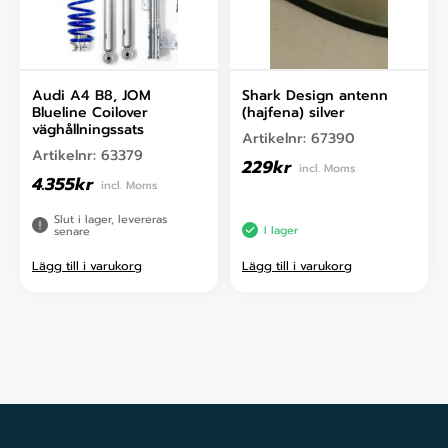
Audi A4 B8, JOM
Shark Design antenn
Blueline Coilover
(hajfena) silver
väghållningssats
Artikelnr:
67390
Artikelnr:
63379
229
kr
incl. Moms
4.355
kr
incl. Moms
Slut i lager, levereras
I lager
senare
Lägg till i varukorg
Lägg till i varukorg