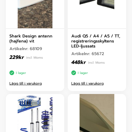
Shark Design antenn
Audi Q5 / A4 / A5 / TT,
(hajfena) vit
registreringsskyltens
LED-ljussats
Artikelnr:
68109
Artikelnr:
65672
229
kr
incl. Moms
448
kr
incl. Moms
I lager
I lager
Lägg till i varukorg
Lägg till i varukorg