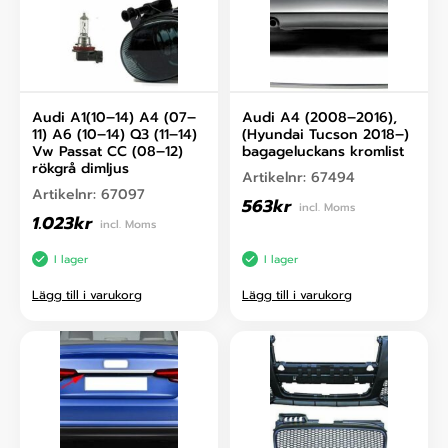
Audi A1(10–14) A4 (07–
Audi A4 (2008–2016),
11) A6 (10–14) Q3 (11–14)
(Hyundai Tucson 2018–)
Vw Passat CC (08–12)
bagageluckans kromlist
rökgrå dimljus
Artikelnr:
67494
Artikelnr:
67097
563
kr
incl. Moms
1.023
kr
incl. Moms
I lager
I lager
Lägg till i varukorg
Lägg till i varukorg