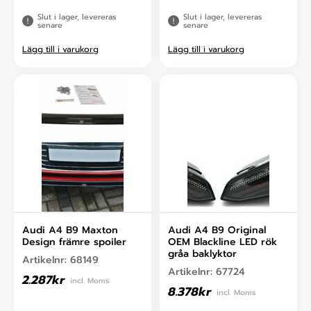
Slut i lager, levereras
Slut i lager, levereras
senare
senare
Lägg till i varukorg
Lägg till i varukorg
Audi A4 B9 Maxton
Audi A4 B9 Original
Design främre spoiler
OEM Blackline LED rök
gråa baklyktor
Artikelnr:
68149
Artikelnr:
67724
2.287
kr
incl. Moms
8.378
kr
incl. Moms