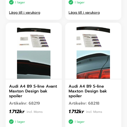
I lager
I lager
Lägg till i varukorg
Lägg till i varukorg
Audi A4 B9 S-line Avant
Audi A4 B9 S-line
Maxton Design bak
Maxton Design bak
spoiler
spoiler
Artikelnr:
68219
Artikelnr:
68218
1.712
kr
1.712
kr
incl. Moms
incl. Moms
I lager
I lager