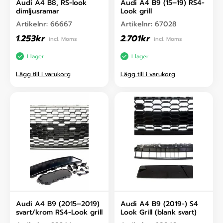
Audi A4 B8, RS-look
Audi A4 B9 (15–19) RS4-
dimljusramar
Look grill
Artikelnr:
66667
Artikelnr:
67028
1.253
kr
2.701
kr
incl. Moms
incl. Moms
I lager
I lager
Lägg till i varukorg
Lägg till i varukorg
Audi A4 B9 (2015–2019)
Audi A4 B9 (2019-) S4
svart/krom RS4-Look grill
Look Grill (blank svart)