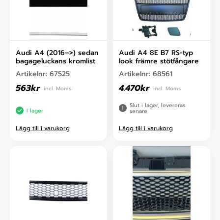
Audi A4 (2016–>) sedan
Audi A4 8E B7 RS-typ
bagageluckans kromlist
look främre stötfångare
Artikelnr:
67525
Artikelnr:
68561
563
kr
4.470
kr
incl. Moms
incl. Moms
Slut i lager, levereras
I lager
senare
Lägg till i varukorg
Lägg till i varukorg