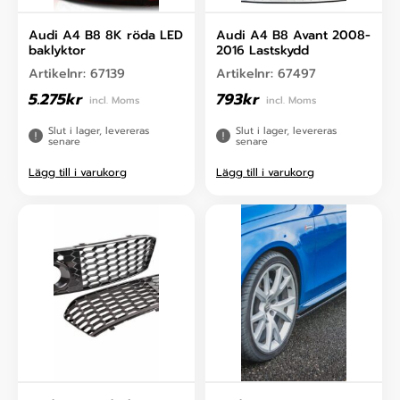
Audi A4 B8 8K röda LED
Audi A4 B8 Avant 2008-
baklyktor
2016 Lastskydd
Artikelnr:
67139
Artikelnr:
67497
5.275
kr
793
kr
incl. Moms
incl. Moms
Slut i lager, levereras
Slut i lager, levereras
senare
senare
Lägg till i varukorg
Lägg till i varukorg