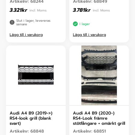
Artikelnr:
68244
Artikelnr:
68849
3.321
kr
3.781
kr
incl. Moms
incl. Moms
Slut i lager, levereras
I lager
senare
Lägg till i varukorg
Lägg till i varukorg
Audi A4 B9 (2019->)
Audi A4 B9 (2020-)
RS4-look grill (blank
RS4-Look främre
svart)
stötfångare + omärkt grill
Artikelnr:
68848
Artikelnr:
68851