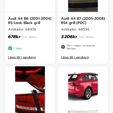
Audi A4 B6 (2001-2004)
Audi A4 B7 (2005-2008)
RS-Look Black grill
RS4 grill (PDC)
Artikelnr:
68419
Artikelnr:
68534
678
kr
3.206
kr
incl. Moms
incl. Moms
Slut i lager, levereras
I lager
senare
Lägg till i varukorg
Lägg till i varukorg