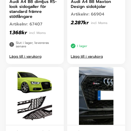
Audi A4 B8 dimljus RS-
Audi A4 B8 Maxton
look sidogaller för
Design sidokjolar
standard främre
Artikelnr:
66904
stötfångare
2.287
kr
incl. Moms
Artikelnr:
67407
1.368
kr
incl. Moms
Slut i lager, levereras
I lager
senare
Lägg till i varukorg
Lägg till i varukorg