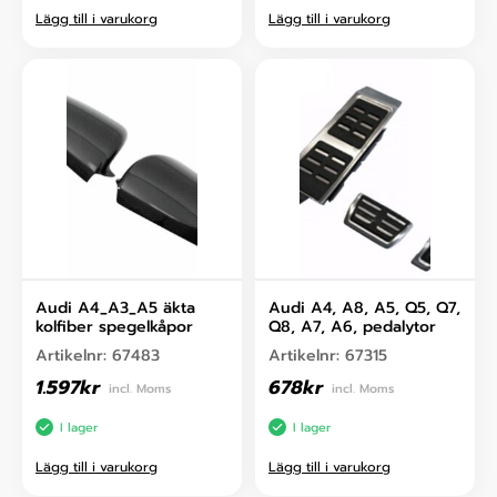
Lägg till i varukorg
Lägg till i varukorg
Audi A4_A3_A5 äkta
Audi A4, A8, A5, Q5, Q7,
kolfiber spegelkåpor
Q8, A7, A6, pedalytor
Artikelnr:
67483
Artikelnr:
67315
1.597
kr
678
kr
incl. Moms
incl. Moms
I lager
I lager
Lägg till i varukorg
Lägg till i varukorg