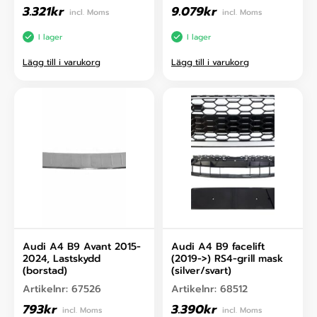
3.321
kr
9.079
kr
incl. Moms
incl. Moms
I lager
I lager
Lägg till i varukorg
Lägg till i varukorg
Audi A4 B9 Avant 2015-
Audi A4 B9 facelift
2024, Lastskydd
(2019->) RS4-grill mask
(borstad)
(silver/svart)
Artikelnr:
67526
Artikelnr:
68512
793
kr
3.390
kr
incl. Moms
incl. Moms