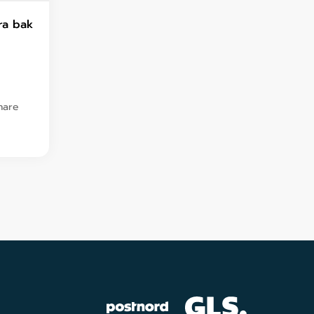
ra bak
enare