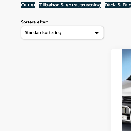
Outlet
Tillbehör & extrautrustning
Däck & Fäl
Sortera efter: