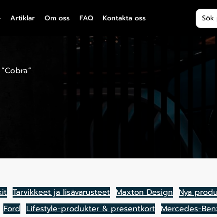
Produ
Artiklar
Om oss
FAQ
Kontakta oss
 ”Cobra”
it
Tarvikkeet ja lisävarusteet
Maxton Design
Nya produ
Ford
Lifestyle-produkter & presentkort
Mercedes-Ben