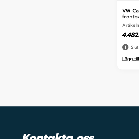
VW Ca
frontb
Artikel
4.482
Slut
Lägg til
Kontakta oss