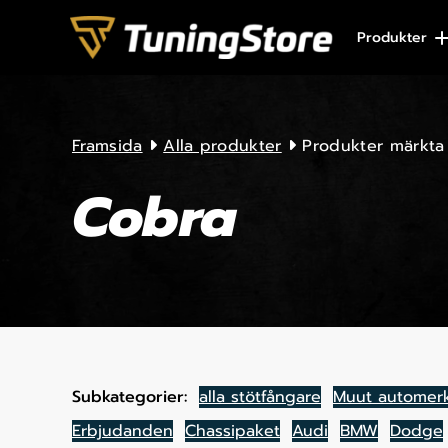
Skip to content
Produkter
Framsida
Alla produkter
Produkter märkta
Cobra
Subkategorier:
alla stötfångare
Muut automerk
Erbjudanden
Chassipaket
Audi
BMW
Dodge