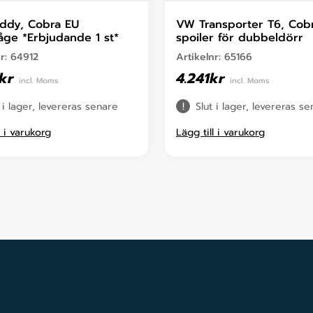
ddy, Cobra EU
VW Transporter T6, Cob
åge *Erbjudande 1 st*
spoiler för dubbeldörr
nr:
64912
Artikelnr:
65166
kr
4.241
kr
incl. Moms
incl. Moms
 i lager, levereras senare
Slut i lager, levereras s
l i varukorg
Lägg till i varukorg