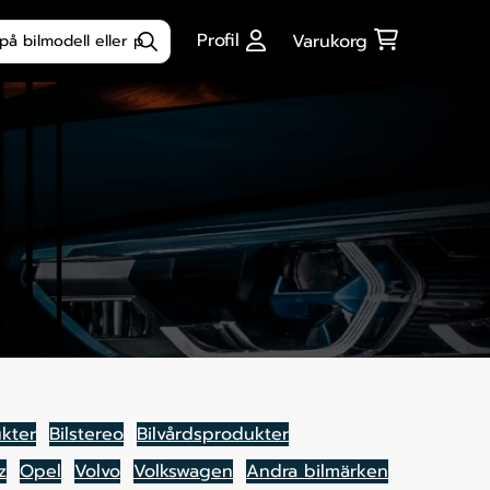
ktsökning
Profil
Varukorg
kter
Bilstereo
Bilvårdsprodukter
z
Opel
Volvo
Volkswagen
Andra bilmärken