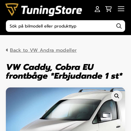
Skip to content
Men
Produktsökning
Back to VW Andra modeller
VW Caddy, Cobra EU
frontbåge *Erbjudande 1 st*