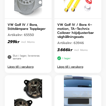
VW Golf IV / Bora,
VW Golf IV / Bora 4–
Stötdämpare Topplager
motion, TA–Technix
Coilover höjdjusterbar
Artikelnr:
65550
väghållningssats
299
kr
incl. Moms
Artikelnr:
63946
3.666
kr
incl. Moms
Slut i lager, levereras
I lager
senare
Lägg till i varukorg
Lägg till i varukorg