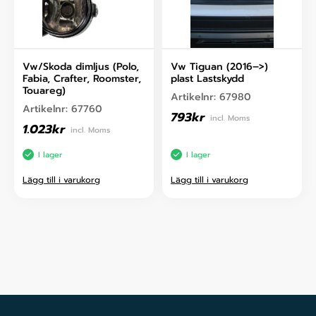
Vw/Skoda dimljus (Polo,
Vw Tiguan (2016–>)
Fabia, Crafter, Roomster,
plast Lastskydd
Touareg)
Artikelnr:
67980
Artikelnr:
67760
793
kr
incl. Moms
1.023
kr
incl. Moms
I lager
I lager
Lägg till i varukorg
Lägg till i varukorg