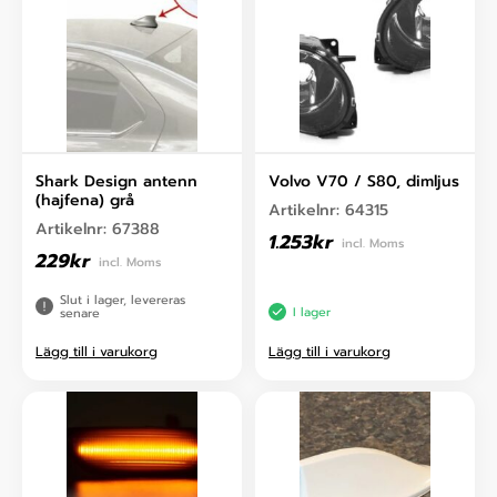
Shark Design antenn
Volvo V70 / S80, dimljus
(hajfena) grå
Artikelnr:
64315
Artikelnr:
67388
1.253
kr
incl. Moms
229
kr
incl. Moms
Slut i lager, levereras
I lager
senare
Lägg till i varukorg
Lägg till i varukorg