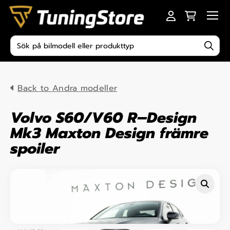
Skip to content
Men
Produktsökning
Back to Andra modeller
Volvo S60/V60 R–Design
Mk3 Maxton Design främre
spoiler