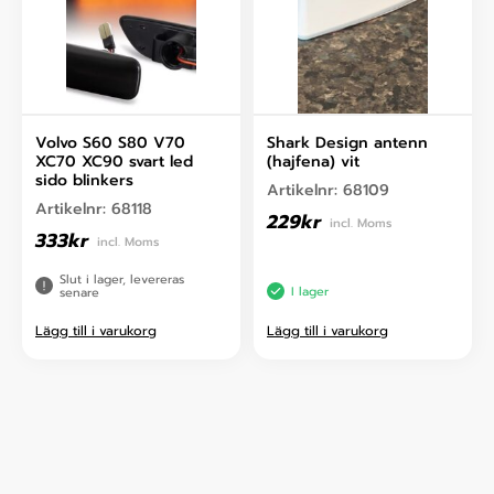
Volvo S60 S80 V70
Shark Design antenn
XC70 XC90 svart led
(hajfena) vit
sido blinkers
Artikelnr:
68109
Artikelnr:
68118
229
kr
incl. Moms
333
kr
incl. Moms
Slut i lager, levereras
I lager
senare
Lägg till i varukorg
Lägg till i varukorg