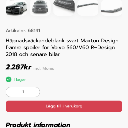
Artikelnr:
68141
Häpnadsväckandeblank svart Maxton Design
främre spoiler för Volvo S60/V60 R–Design
2018 och senare bilar
2.287
kr
incl. Moms
I lager
Lägg till i varukorg
Produkt information