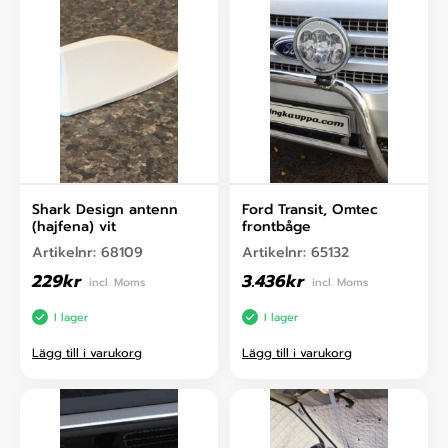
Shark Design antenn
Ford Transit, Omtec
(hajfena) vit
frontbåge
Artikelnr:
68109
Artikelnr:
65132
229
kr
3.436
kr
incl. Moms
incl. Moms
I lager
I lager
Lägg till i varukorg
Lägg till i varukorg