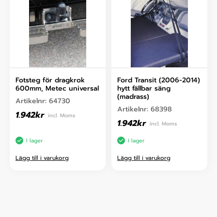
Fotsteg för dragkrok
Ford Transit (2006-2014)
600mm, Metec universal
hytt fällbar säng
(madrass)
Artikelnr:
64730
Artikelnr:
68398
1.942
kr
incl. Moms
1.942
kr
incl. Moms
I lager
I lager
Lägg till i varukorg
Lägg till i varukorg