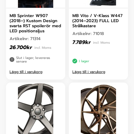
MB Sprinter W907
MB Vito / V-Klass W447
(2018–) Kustom Design
(2014–2023) FULL LED
svarta RST spoilerör med
Strålkastare
LED positionsljus
Artikelnr:
71018
Artikelnr:
71314
7.789
kr
incl. Moms
26.700
kr
incl. Moms
Slut i lager, levereras
I lager
senare
Lägg till i varukorg
Lägg till i varukorg