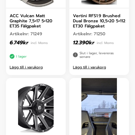
ACC Vulcan Matt
Vertini RFS1.9 Brushed
Graphite 7,5×17 5×120
Dual Bronze 10,5×20 5×112
ET35 Fälgpaket
ET30 Fälgpaket
Artikelnr:
71249
Artikelnr:
71250
6.749
kr
12.390
kr
incl. Moms
incl. Moms
Slut i lager, levereras
I lager
senare
Lägg till i varukorg
Lägg till i varukorg