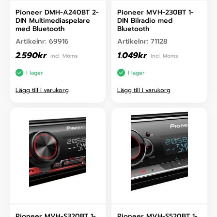
Pioneer DMH-A240BT 2-
Pioneer MVH-230BT 1-
DIN Multimediaspelare
DIN Bilradio med
med Bluetooth
Bluetooth
Artikelnr:
69916
Artikelnr:
71128
2.590
kr
1.049
kr
incl. Moms
incl. Moms
I lager
I lager
Lägg till i varukorg
Lägg till i varukorg
Pioneer MVH-S320BT 1-
Pioneer MVH-S520BT 1-