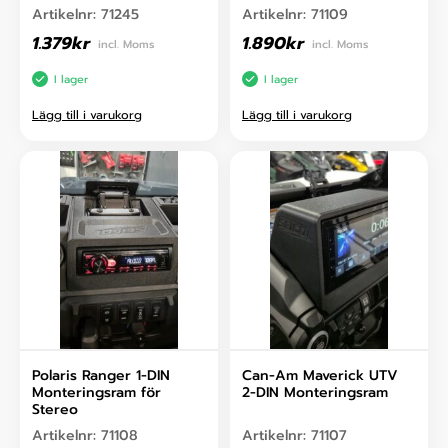
Artikelnr:
71245
Artikelnr:
71109
1.379
kr
1.890
kr
incl. Moms
incl. Moms
I lager
I lager
Lägg till i varukorg
Lägg till i varukorg
Polaris Ranger 1-DIN
Can-Am Maverick UTV
Monteringsram för
2-DIN Monteringsram
Stereo
Artikelnr:
71108
Artikelnr:
71107