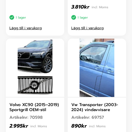
3.810
kr
incl. Moms
I lager
I lager
Lägg till i varukorg
Lägg till i varukorg
Volvo XC90 (2015–2019)
Vw Transporter (2003-
Sportgrill OEM-stil
2024) vindavvisare
Artikelnr:
70598
Artikelnr:
69757
2.995
kr
890
kr
incl. Moms
incl. Moms