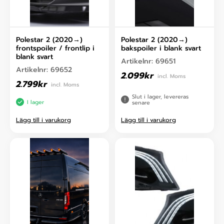
Polestar 2 (2020→)
Polestar 2 (2020→)
frontspoiler / frontlip i
bakspoiler i blank svart
blank svart
Artikelnr:
69651
Artikelnr:
69652
2.099
kr
incl. Moms
2.799
kr
incl. Moms
Slut i lager, levereras
I lager
senare
Lägg till i varukorg
Lägg till i varukorg