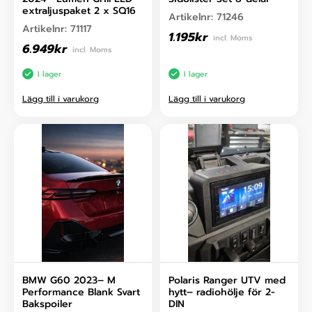
extraljuspaket 2 x SQ16
Artikelnr:
71246
Artikelnr:
71117
1.195
kr
incl. Moms
6.949
kr
incl. Moms
I lager
I lager
Lägg till i varukorg
Lägg till i varukorg
BMW G60 2023– M
Polaris Ranger UTV med
Performance Blank Svart
hytt– radiohölje för 2-
Bakspoiler
DIN