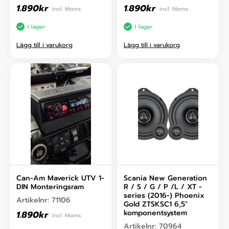
1.890
kr
1.890
kr
incl. Moms
incl. Moms
I lager
I lager
Lägg till i varukorg
Lägg till i varukorg
Can-Am Maverick UTV 1-
Scania New Generation
DIN Monteringsram
R / S / G / P /L / XT -
series (2016-) Phoenix
Artikelnr:
71106
Gold ZTSKSC1 6,5″
komponentsystem
1.890
kr
incl. Moms
Artikelnr:
70964