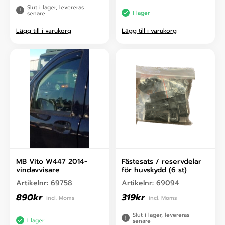
Slut i lager, levereras
I lager
senare
Lägg till i varukorg
Lägg till i varukorg
MB Vito W447 2014-
Fästesats / reservdelar
vindavvisare
för huvskydd (6 st)
Artikelnr:
69758
Artikelnr:
69094
890
kr
319
kr
incl. Moms
incl. Moms
Slut i lager, levereras
I lager
senare