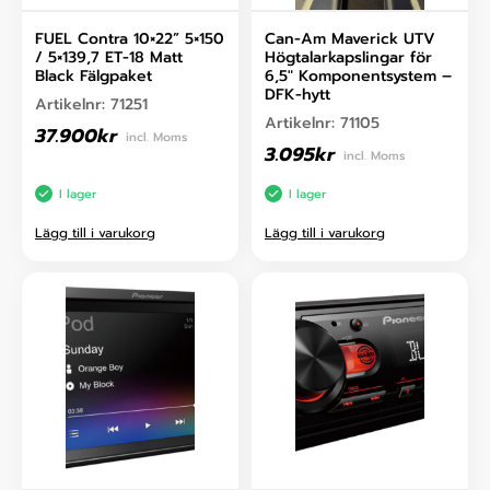
FUEL Contra 10×22” 5×150
Can-Am Maverick UTV
/ 5×139,7 ET-18 Matt
Högtalarkapslingar för
Black Fälgpaket
6,5″ Komponentsystem –
DFK-hytt
Artikelnr:
71251
Artikelnr:
71105
37.900
kr
incl. Moms
3.095
kr
incl. Moms
I lager
I lager
Lägg till i varukorg
Lägg till i varukorg