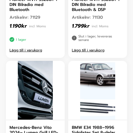
DIN Bilradio med
DIN Bilradio med
Bluetooth
Bluetooth & DSP
Artikelnr:
71129
Artikelnr:
71130
1.190
kr
1.799
kr
incl. Moms
incl. Moms
Slut i lager, levereras
I lager
senare
Lägg till i varukorg
Lägg till i varukorg
Mercedes-Benz Vito
BMW E34 1988–1996
2024– Lumen Grill LED-
Sidolister Set 8-delar