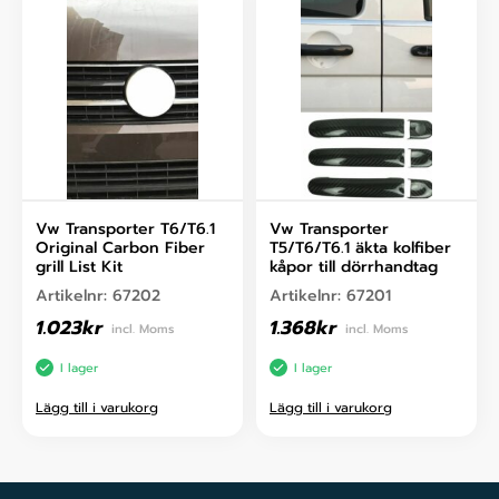
Vw Transporter T6/T6.1
Vw Transporter
Original Carbon Fiber
T5/T6/T6.1 äkta kolfiber
grill List Kit
kåpor till dörrhandtag
Artikelnr:
67202
Artikelnr:
67201
1.023
kr
1.368
kr
incl. Moms
incl. Moms
I lager
I lager
Lägg till i varukorg
Lägg till i varukorg