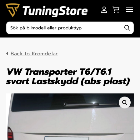
Skip to content
Men
Produktsökning
Back to Kromdelar
VW Transporter T6/T6.1
svart Lastskydd (abs plast)