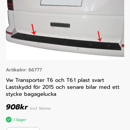
Artikelnr:
66777
Vw Transporter T6 och T6.1 plast svart
Lastskydd för 2015 och senare bilar med ett
stycke bagagelucka
908
kr
incl. Moms
I lager