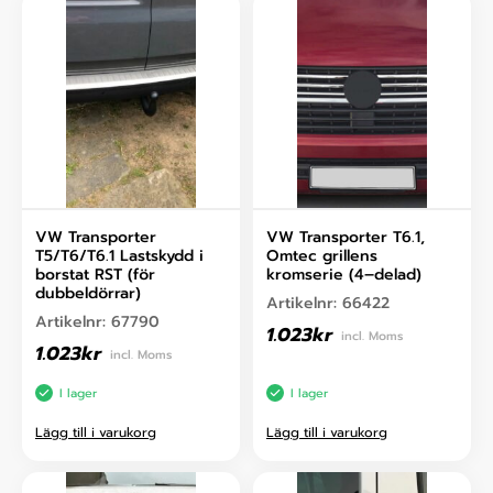
VW Transporter
VW Transporter T6.1,
T5/T6/T6.1 Lastskydd i
Omtec grillens
borstat RST (för
kromserie (4–delad)
dubbeldörrar)
Artikelnr:
66422
Artikelnr:
67790
1.023
kr
incl. Moms
1.023
kr
incl. Moms
I lager
I lager
Lägg till i varukorg
Lägg till i varukorg