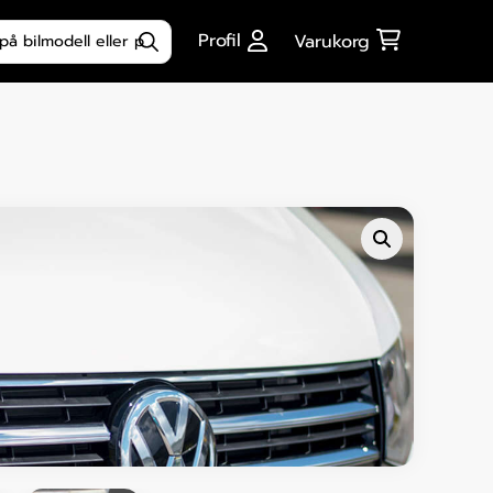
ktsökning
Profil
Varukorg