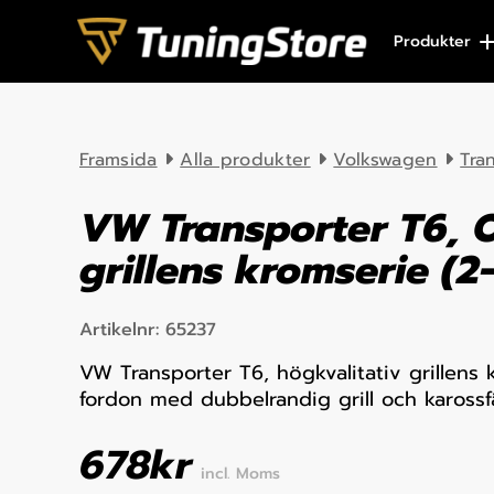
Skip to content
Produkter
Framsida
Alla produkter
Volkswagen
Tra
VW Transporter T6, 
grillens kromserie (2
Artikelnr:
65237
VW Transporter T6, högkvalitativ grillens 
fordon med dubbelrandig grill och karossf
678
kr
incl. Moms