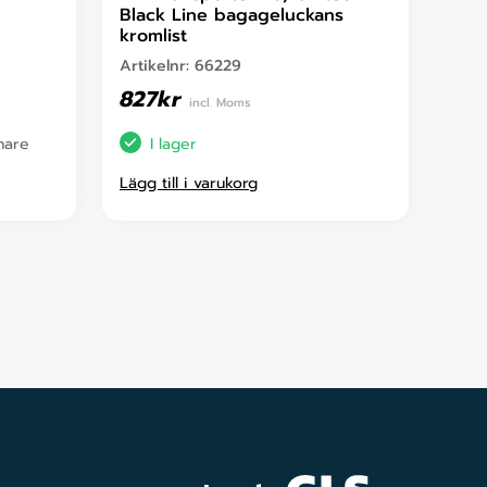
Black Line bagageluckans
kromlist
Artikelnr:
66229
827
kr
incl. Moms
enare
I lager
Lägg till i varukorg