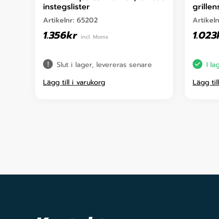
instegslister
grille
Artikelnr:
65202
Artikel
1.356
kr
1.023
incl. Moms
Slut i lager, levereras senare
I la
Lägg till i varukorg
Lägg til