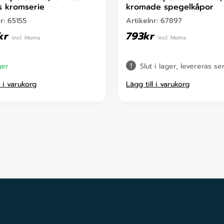
ns kromserie
kromade spegelkåpor
nr:
65155
Artikelnr:
67897
kr
793
kr
incl. Moms
incl. Moms
ger
Slut i lager, levereras s
l i varukorg
Lägg till i varukorg