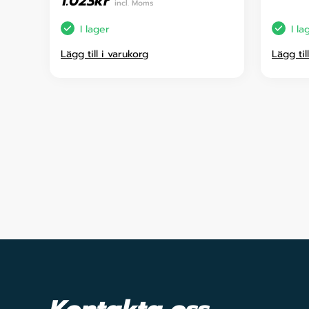
1.023
kr
incl. Moms
I lager
I la
Lägg till i varukorg
Lägg til