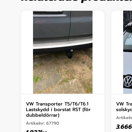
VW Transporter T5/T6/T6.1
VW Tra
Lastskydd i borstat RST (för
solsky
dubbeldörrar)
Artikel
Artikelnr:
67790
3.666