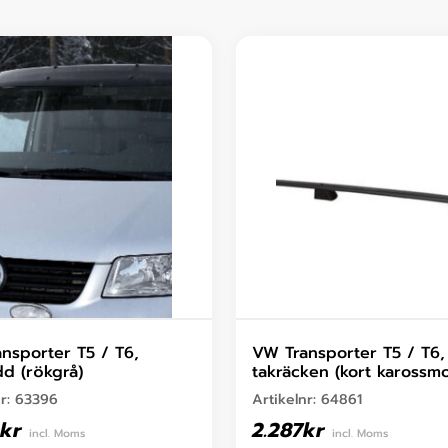
nsporter T5 / T6,
VW Transporter T5 / T6,
dd (rökgrå)
takräcken (kort karossmo
nr:
63396
Artikelnr:
64861
kr
2.287
kr
incl. Moms
incl. Moms