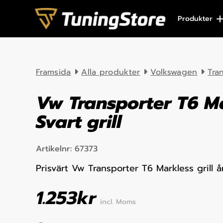
Skip to content
Produkter
Framsida
Alla produkter
Volkswagen
Tra
Vw Transporter T6 M
Svart grill
Artikelnr:
67373
Prisvärt Vw Transporter T6 Markless grill 
1.253
kr
incl. Moms