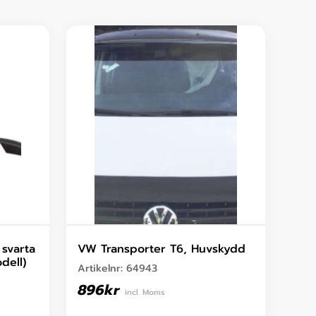
 svarta
VW Transporter T6, Huvskydd
dell)
Artikelnr:
64943
896
kr
incl. Moms