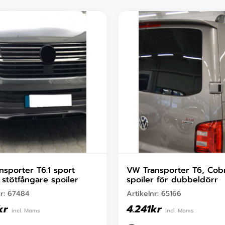
nsporter T6.1 sport
VW Transporter T6, Cob
 stötfångare spoiler
spoiler för dubbeldörr
nr:
67484
Artikelnr:
65166
kr
4.241
kr
incl. Moms
incl. Moms