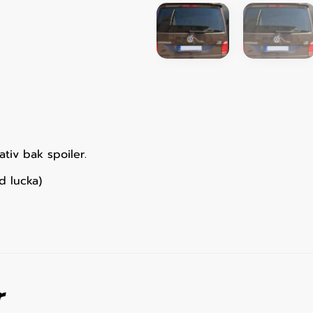
tiv bak spoiler.
d lucka)
r