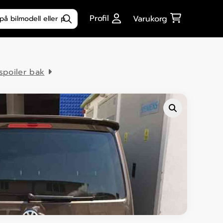
ktsökning
Profil
Varukorg
 spoiler bak