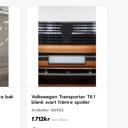
ra bak
Volkswagen Transporter T6.1
blank svart främre spoiler
Artikelnr:
66453
1.712
kr
incl. Moms