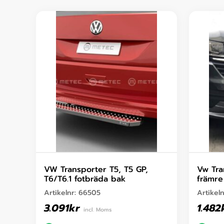
VW Transporter T5, T5 GP,
Vw Tra
T6/T6.1 fotbräda bak
främre
Artikelnr:
66505
Artikel
3.091
kr
1.482
incl. Moms