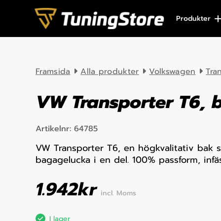
Skip to content
Produkter
Framsida
Alla produkter
Volkswagen
Tra
VW Transporter T6, b
Artikelnr:
64785
VW Transporter T6, en högkvalitativ bak s
bagagelucka i en del. 100% passform, infä
1.942
kr
incl. Moms
I lager