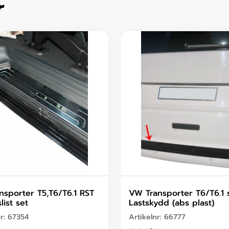
r
nsporter T5,T6/T6.1 RST
VW Transporter T6/T6.1 
list set
Lastskydd (abs plast)
nr:
67354
Artikelnr:
66777