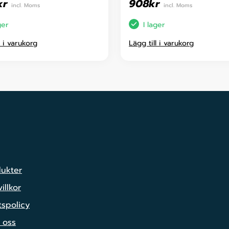
kr
908
kr
incl. Moms
incl. Moms
ger
I lager
l i varukorg
Lägg till i varukorg
dukter
illkor
tspolicy
 oss