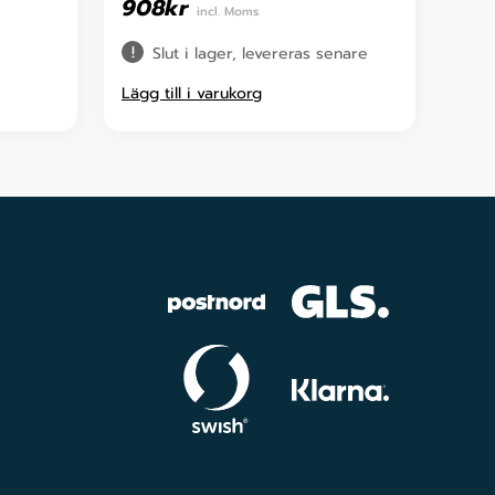
908
kr
incl. Moms
Slut i lager, levereras senare
Lägg till i varukorg