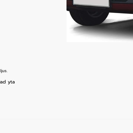
jus.
rad yta