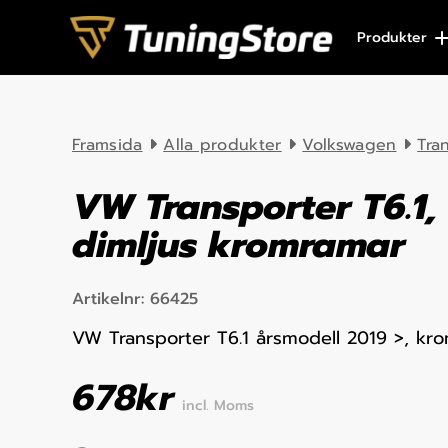
Skip to content
Produkter
Framsida
Alla produkter
Volkswagen
Tra
VW Transporter T6.1
dimljus kromramar
Artikelnr:
66425
VW Transporter T6.1 årsmodell 2019 >, kro
678
kr
incl. Moms