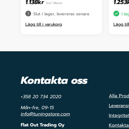
1.138
kr
1.253
incl. Moms
Slut i lager, levereras senare
I la
Lägg till i varukorg
Lägg til
Kontakta oss
Alla Pro
+358 20 734 2020
Leveransv
Mån-fre, 09-15
info@tuningstore.com
Integrite
Flat Out Trading Oy
Kontakta