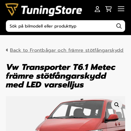
Skip to content
Men
Produktsökning
Back to Frontbågar och främre stötfångarskydd
Vw Transporter T6.1 Metec
främre stötfångarskydd
med LED varselljus