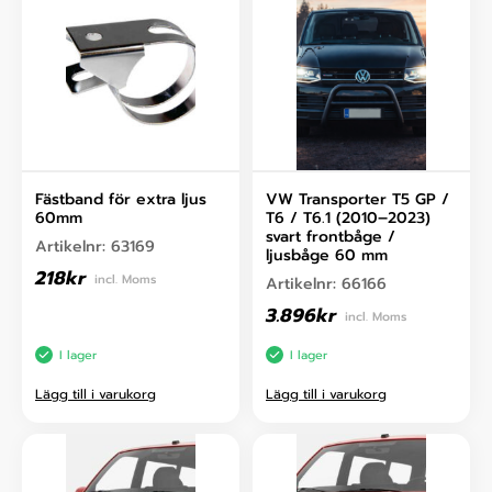
Fästband för extra ljus
VW Transporter T5 GP /
60mm
T6 / T6.1 (2010–2023)
svart frontbåge /
Artikelnr:
63169
ljusbåge 60 mm
218
kr
incl. Moms
Artikelnr:
66166
3.896
kr
incl. Moms
I lager
I lager
Lägg till i varukorg
Lägg till i varukorg