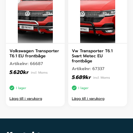
Volkswagen Transporter
Vw Transporter T6.1
T6.1 EU frontbåge
Svart Metec EU
frontbåge
Artikelnr:
66687
Artikelnr:
67337
5.620
kr
incl. Moms
5.689
kr
incl. Moms
I lager
I lager
Lägg till i varukorg
Lägg till i varukorg