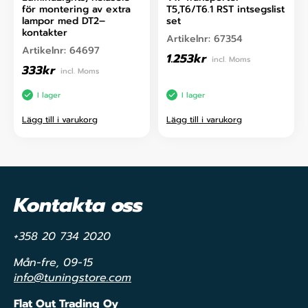
för montering av extra
T5,T6/T6.1 RST intsegslist
lampor med DT2–
set
kontakter
Artikelnr:
67354
Artikelnr:
64697
1.253
kr
incl. Moms
333
kr
incl. Moms
I lager
I lager
Lägg till i varukorg
Lägg till i varukorg
Kontakta oss
+358 20 734 2020
Mån-fre, 09-15
info@tuningstore.com
Flat Out Trading Oy