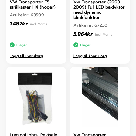
VW Transporter T5
Vw Transporter (2003–
strålkaster H4 (höger)
2009) Full LED baklyktor
med dynamic
Artikelnr:
63509
blinkfunktion
1.482
kr
incl. Moms
Artikelnr:
67230
5.964
kr
incl. Moms
I lager
I lager
Lägg till i varukorg
Lägg till i varukorg
LuminaLights, Reläsele
Vw Transporter