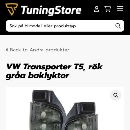
Skip to content
Men
Produktsökning
Back to Andra produkter
VW Transporter T5, rök
gråa baklyktor