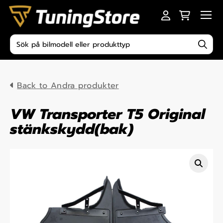
Skip to content
Men
Produktsökning
Back to Andra produkter
VW Transporter T5 Original
stänkskydd(bak)