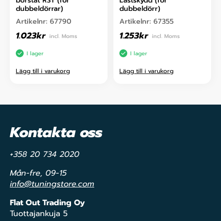
borstat RST (för
Lastskydd (för
dubbeldörrar)
dubbeldörr)
Artikelnr:
67790
Artikelnr:
67355
1.023
kr
1.253
kr
incl. Moms
incl. Moms
I lager
I lager
Lägg till i varukorg
Lägg till i varukorg
Kontakta oss
+358 20 734 2020
Mån-fre, 09-15
info@tuningstore.com
Flat Out Trading Oy
Tuottajankuja 5