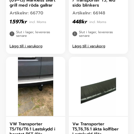
(09–15) Markless svart
/ Transporter T5, led
grill med röda gallrar
sido blinkers
Artikelnr:
66770
Artikelnr:
66148
1.597
kr
448
kr
incl. Moms
incl. Moms
Slut i lager, levereras
Slut i lager, levereras
senare
senare
Lägg till i varukorg
Lägg till i varukorg
VW Transporter
Vw Transporter
T5/T6/T6.1 Lastskydd i
T5,T6,T6.1 äkta kolfiber