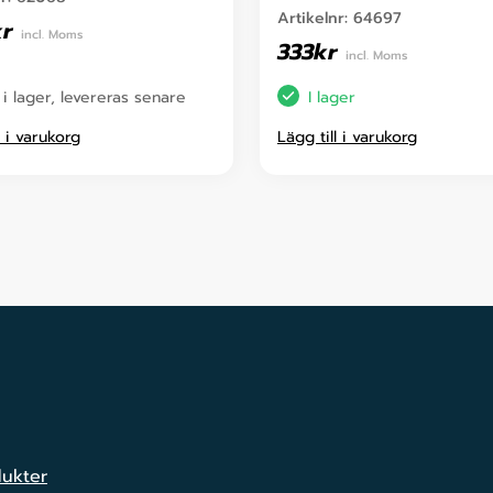
Artikelnr:
64697
kr
incl. Moms
333
kr
incl. Moms
 i lager, levereras senare
I lager
l i varukorg
Lägg till i varukorg
dukter