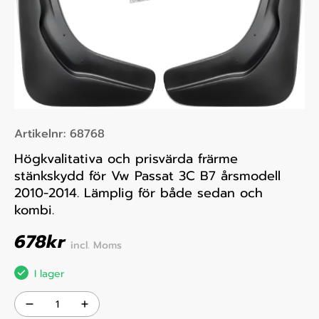
Artikelnr:
68768
Högkvalitativa och prisvärda frärme
stänkskydd för Vw Passat 3C B7 årsmodell
2010-2014. Lämplig för både sedan och
kombi.
678
kr
incl. Moms
I lager