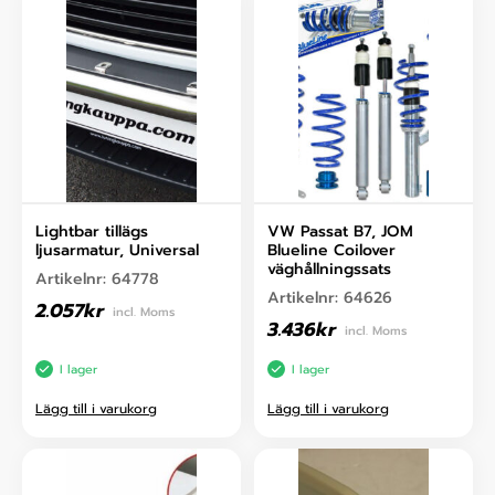
Lightbar tillägs
VW Passat B7, JOM
ljusarmatur, Universal
Blueline Coilover
väghållningssats
Artikelnr:
64778
Artikelnr:
64626
2.057
kr
incl. Moms
3.436
kr
incl. Moms
I lager
I lager
Lägg till i varukorg
Lägg till i varukorg