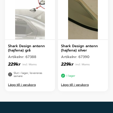
Shark Design antenn
Shark Design antenn
(hajfena) grå
(hajfena) silver
Artikelnr:
67388
Artikelnr:
67390
229
kr
229
kr
incl. Moms
incl. Moms
Slut i lager, levereras
I lager
senare
Lägg till i varukorg
Lägg till i varukorg