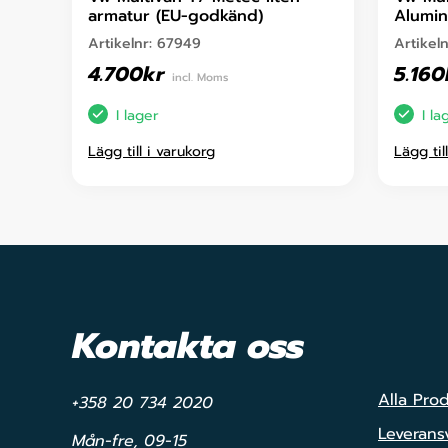
armatur (EU-godkänd)
Alumi
Artikelnr:
67949
Artikel
4.700
kr
5.160
incl. Moms
I lager
I la
Lägg till i varukorg
Lägg til
Kontakta oss
Alla Pro
+358 20 734 2020
Leveransv
Mån-fre, 09-15