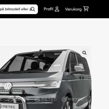
ktsökning
Profil
Varukorg