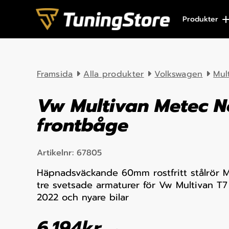
Skip to content
Produkter
Framsida
Alla produkter
Volkswagen
Mul
Vw Multivan Metec N
frontbåge
Artikelnr:
67805
Häpnadsväckande 60mm rostfritt stålrör 
tre svetsade armaturer för Vw Multivan T7
2022 och nyare bilar
6.194
kr