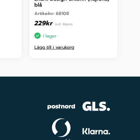
blå
Artikelnr:
68108
229
kr
incl. Moms
I lager
Lägg till i varukorg