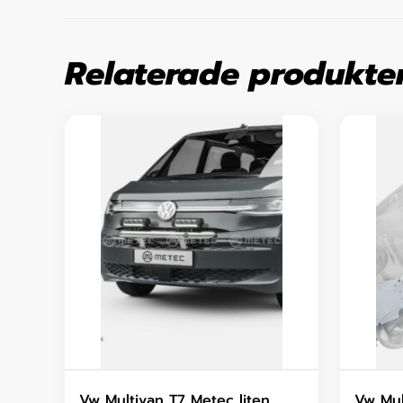
Relaterade produkte
Vw Multivan T7 Metec liten
Vw Mul