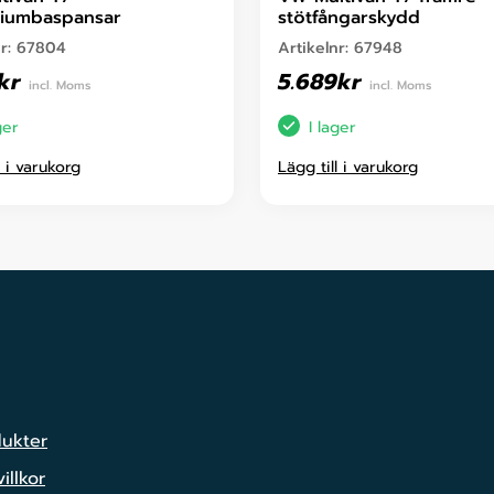
niumbaspansar
stötfångarskydd
nr:
67804
Artikelnr:
67948
kr
5.689
kr
incl. Moms
incl. Moms
ger
I lager
l i varukorg
Lägg till i varukorg
dukter
illkor