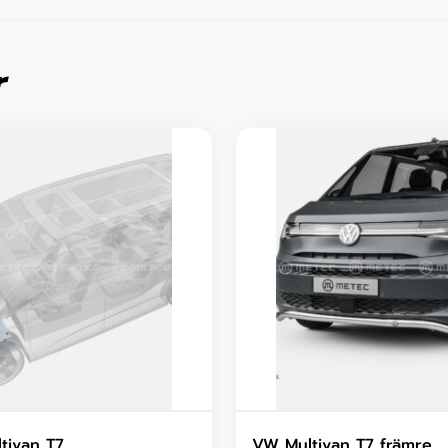
r
tivan T7
VW Multivan T7 främre