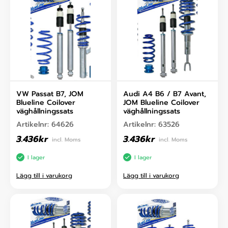
VW Passat B7, JOM
Audi A4 B6 / B7 Avant,
Blueline Coilover
JOM Blueline Coilover
väghållningssats
väghållningssats
Artikelnr:
64626
Artikelnr:
63526
3.436
kr
3.436
kr
incl. Moms
incl. Moms
I lager
I lager
Lägg till i varukorg
Lägg till i varukorg