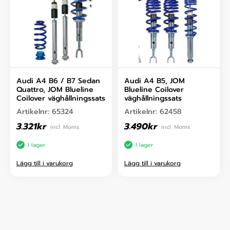
Audi A4 B6 / B7 Sedan
Audi A4 B5, JOM
Quattro, JOM Blueline
Blueline Coilover
Coilover väghållningssats
väghållningssats
Artikelnr:
65324
Artikelnr:
62458
3.321
kr
3.490
kr
incl. Moms
incl. Moms
I lager
I lager
Lägg till i varukorg
Lägg till i varukorg