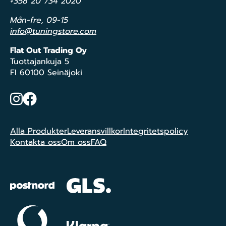
+358 20 734 2020
Mån-fre, 09-15
info@tuningstore.com
Flat Out Trading Oy
Tuottajankuja 5
FI 60100 Seinäjoki
Instagram
Facebook
Alla Produkter
Leveransvillkor
Integritetspolicy
Kontakta oss
Om oss
FAQ