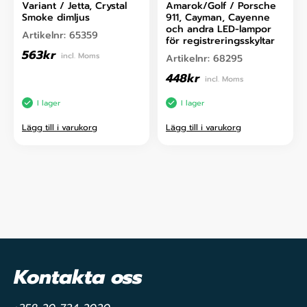
Variant / Jetta, Crystal
Amarok/Golf / Porsche
Smoke dimljus
911, Cayman, Cayenne
och andra LED-lampor
Artikelnr:
65359
för registreringsskyltar
563
kr
incl. Moms
Artikelnr:
68295
448
kr
incl. Moms
I lager
I lager
Lägg till i varukorg
Lägg till i varukorg
Kontakta oss