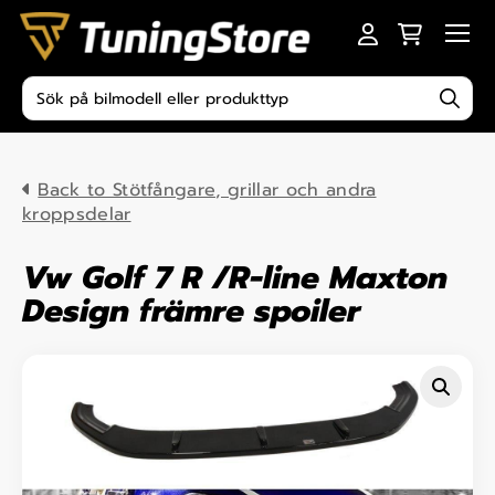
Skip to content
Men
Produktsökning
Back to Stötfångare, grillar och andra
kroppsdelar
Vw Golf 7 R /R-line Maxton
Design främre spoiler