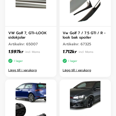
VW Golf 7, GTI–LOOK
Vw Golf 7 / 7.5 GTI / R -
sidokjolar
look bak spoiler
Artikelnr:
65007
Artikelnr:
67325
1.597
kr
1.712
kr
incl. Moms
incl. Moms
I lager
I lager
Lägg till i varukorg
Lägg till i varukorg