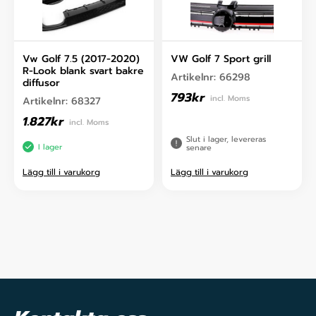
Vw Golf 7.5 (2017-2020)
VW Golf 7 Sport grill
R-Look blank svart bakre
Artikelnr:
66298
diffusor
793
kr
incl. Moms
Artikelnr:
68327
1.827
kr
incl. Moms
Slut i lager, levereras
I lager
senare
Lägg till i varukorg
Lägg till i varukorg