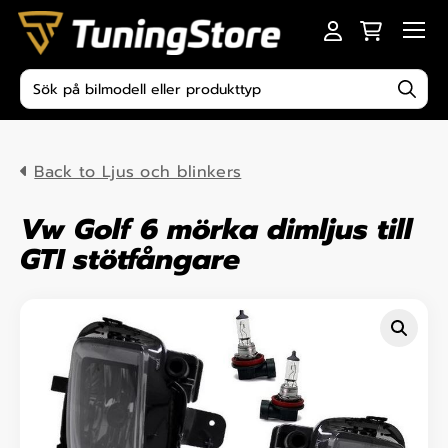
Skip to content
Men
Produktsökning
Back to Ljus och blinkers
Vw Golf 6 mörka dimljus till
GTI stötfångare