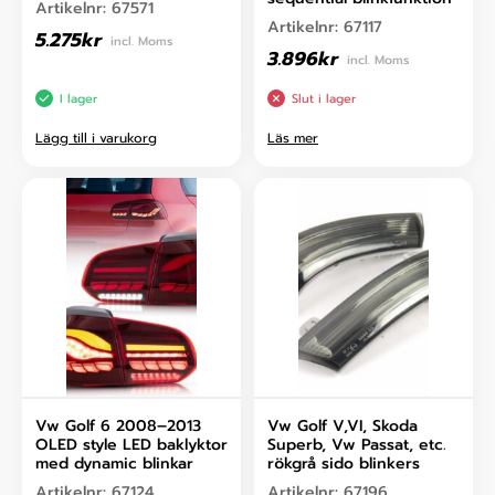
Artikelnr:
67571
Artikelnr:
67117
5.275
kr
incl. Moms
3.896
kr
incl. Moms
I lager
Slut i lager
Lägg till i varukorg
Läs mer
Vw Golf 6 2008–2013
Vw Golf V,VI, Skoda
OLED style LED baklyktor
Superb, Vw Passat, etc.
med dynamic blinkar
rökgrå sido blinkers
Artikelnr:
67124
Artikelnr:
67196