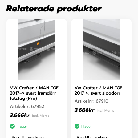
Relaterade produkter
VW Crafter / MAN TGE
Vw Crafter / MAN TGE
2017–> svart framdörr
2017 >, svart sidodörr
fotsteg (Pro)
Artikelnr:
67910
Artikelnr:
67952
3.666
kr
incl. Moms
3.666
kr
incl. Moms
I lager
I lager
Lägg till i varukorg
Lägg till i varukorg