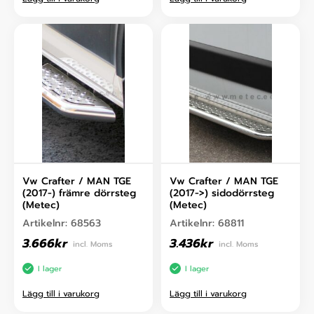
Vw Crafter / MAN TGE
Vw Crafter / MAN TGE
(2017-) främre dörrsteg
(2017->) sidodörrsteg
(Metec)
(Metec)
Artikelnr:
68563
Artikelnr:
68811
3.666
kr
3.436
kr
incl. Moms
incl. Moms
I lager
I lager
Lägg till i varukorg
Lägg till i varukorg