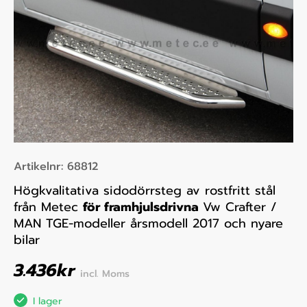
Artikelnr:
68812
Högkvalitativa sidodörrsteg av rostfritt stål
från Metec
för framhjulsdrivna
Vw Crafter /
MAN TGE-modeller årsmodell 2017 och nyare
bilar
3.436
kr
incl. Moms
I lager