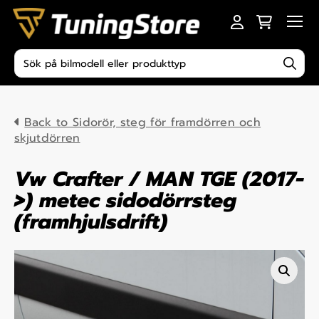
Skip to content
Men
Produktsökning
Back to Sidorör, steg för framdörren och
skjutdörren
Vw Crafter / MAN TGE (2017-
>) metec sidodörrsteg
(framhjulsdrift)