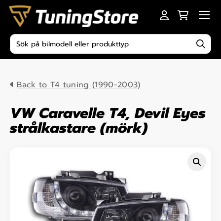
Skip to content
Men
Produktsökning
Back to T4 tuning (1990-2003)
VW Caravelle T4, Devil Eyes
strålkastare (mörk)