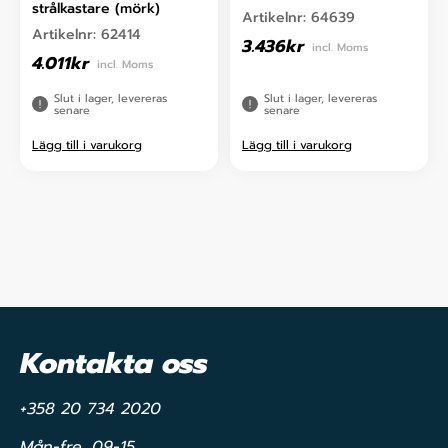
strålkastare (mörk)
Artikelnr:
64639
Artikelnr:
62414
3.436
kr
incl. Moms
4.011
kr
incl. Moms
Slut i lager, levereras
Slut i lager, levereras
senare
senare
Lägg till i varukorg
Lägg till i varukorg
Kontakta oss
+358 20 734 2020
Mån-fre, 09-15