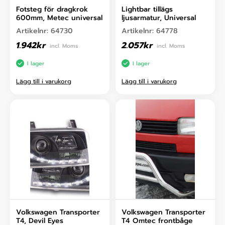
Fotsteg för dragkrok
Lightbar tillägs
600mm, Metec universal
ljusarmatur, Universal
Artikelnr:
64730
Artikelnr:
64778
1.942
kr
2.057
kr
incl. Moms
incl. Moms
I lager
I lager
Lägg till i varukorg
Lägg till i varukorg
Volkswagen Transporter
Volkswagen Transporter
T4, Devil Eyes
T4 Omtec frontbåge