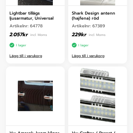
Lightbar tillägs
Shark Design antenn
ljusarmatur, Universal
(hajfena) röd
Artikelnr:
64778
Artikelnr:
67389
2.057
kr
229
kr
incl. Moms
incl. Moms
I lager
I lager
Lägg till i varukorg
Lägg till i varukorg