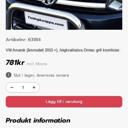
Artikelnr:
63184
VW Amarok (årsmodell 2010 >), högkvalitativa Omtec grill kromlister.
781
kr
incl. Moms
Slut i lager, levereras senare
Lägg till i varukorg
Produkt information