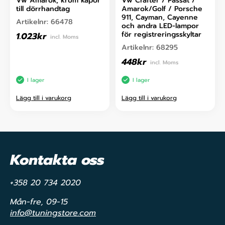
Vw Amarok, krom kåpor
Vw Crafter / Passat /
till dörrhandtag
Amarok/Golf / Porsche
911, Cayman, Cayenne
Artikelnr:
66478
och andra LED-lampor
för registreringsskyltar
1.023
kr
incl. Moms
Artikelnr:
68295
448
kr
incl. Moms
I lager
I lager
Lägg till i varukorg
Lägg till i varukorg
Kontakta oss
+358 20 734 2020
Mån-fre, 09-15
info@tuningstore.com