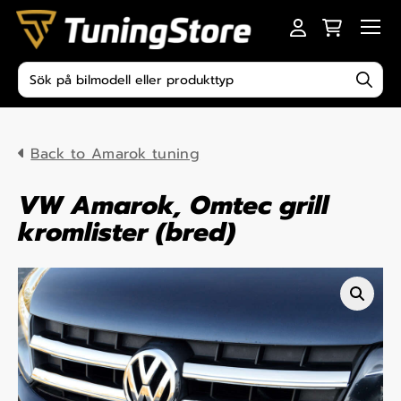
Skip to content
Men
Produktsökning
Back to Amarok tuning
VW Amarok, Omtec grill
kromlister (bred)