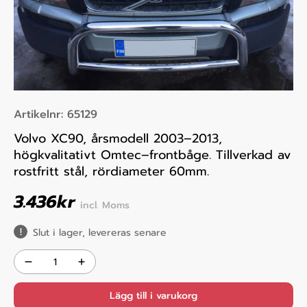
Artikelnr:
65129
Volvo XC90, årsmodell 2003–2013,
högkvalitativt Omtec–frontbåge. Tillverkad av
rostfritt stål, rördiameter 60mm.
3.436
kr
incl. Moms
Slut i lager, levereras senare
Lägg till i varukorg