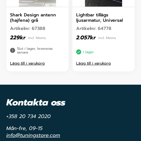
Shark Design antenn
Lightbar tillägs
(hajfena) grå
ljusarmatur, Universal
Artikelnr:
67388
Artikelnr:
64778
229
kr
2.057
kr
incl. Moms
incl. Moms
Slut i lager, levereras
I lager
senare
Lägg till i varukorg
Lägg till i varukorg
Kontakta oss
+358 20 734 2020
Mån-fre, 09-15
info@tuningstore.com