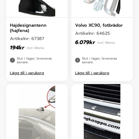
Hajdesignantenn
Volvo XC90, fotbrädor
(hajfena)
Artikelnr:
64625
Artikelnr:
67387
6.079
kr
incl. Moms
194
kr
incl. Moms
Slut i lager, levereras
Slut i lager, levereras
senare
senare
Lägg till i varukorg
Lägg till i varukorg