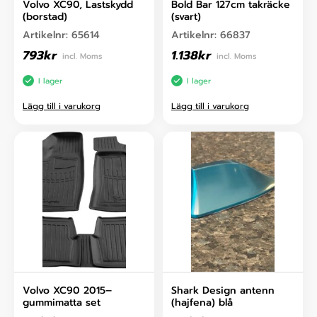
Volvo XC90, Lastskydd
Bold Bar 127cm takräcke
(borstad)
(svart)
Artikelnr:
65614
Artikelnr:
66837
793
kr
1.138
kr
incl. Moms
incl. Moms
I lager
I lager
Lägg till i varukorg
Lägg till i varukorg
Volvo XC90 2015–
Shark Design antenn
gummimatta set
(hajfena) blå