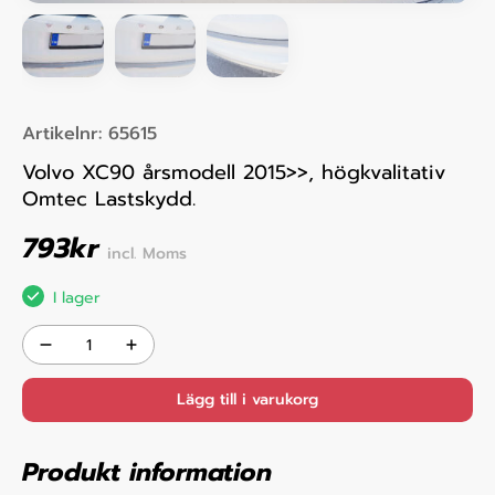
Artikelnr:
65615
Volvo XC90 årsmodell 2015>>, högkvalitativ
Omtec Lastskydd.
793
kr
incl. Moms
I lager
Lägg till i varukorg
Produkt information