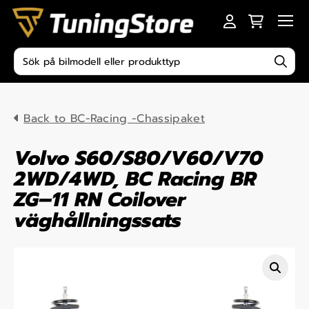
Skip to content
Men
Produktsökning
Back to BC-Racing -Chassipaket
Volvo S60/S80/V60/V70
2WD/4WD, BC Racing BR
ZG–11 RN Coilover
väghållningssats