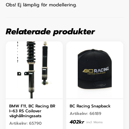
Obs! Ej lämplig för modellering.
Relaterade produkter
BMW F11, BC Racing BR
BC Racing Snapback
I–63 RS Coilover
Artikelnr:
66189
väghållningssats
402
kr
incl. Moms
Artikelnr:
65790