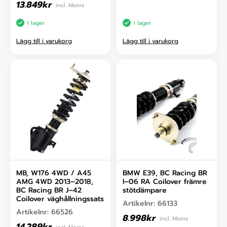
13.849
kr
incl. Moms
I lager
I lager
Lägg till i varukorg
Lägg till i varukorg
MB, W176 4WD / A45
BMW E39, BC Racing BR
AMG 4WD 2013–2018,
I–06 RA Coilover främre
BC Racing BR J–42
stötdämpare
Coilover väghållningssats
Artikelnr:
66133
Artikelnr:
66526
8.998
kr
incl. Moms
14.289
kr