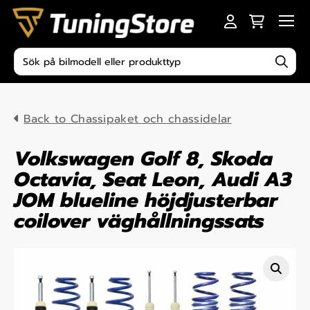
Skip to content
Men
Produktsökning
Back to Chassipaket och chassidelar
Volkswagen Golf 8, Skoda
Octavia, Seat Leon, Audi A3
JOM blueline höjdjusterbar
coilover väghållningssats