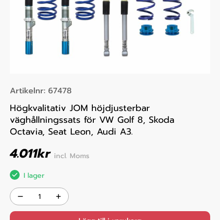
Artikelnr:
67478
Högkvalitativ JOM höjdjusterbar
väghållningssats för VW Golf 8, Skoda
Octavia, Seat Leon, Audi A3.
4.011
kr
incl. Moms
I lager