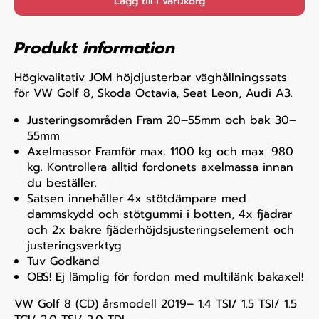
Lägg till i varukorg
Produkt information
Högkvalitativ JOM höjdjusterbar väghållningssats
för VW Golf 8, Skoda Octavia, Seat Leon, Audi A3.
Justeringsområden Fram 20–55mm och bak 30–
55mm
Axelmassor Framför max. 1100 kg och max. 980
kg. Kontrollera alltid fordonets axelmassa innan
du beställer.
Satsen innehåller 4x stötdämpare med
dammskydd och stötgummi i botten, 4x fjädrar
och 2x bakre fjäderhöjdsjusteringselement och
justeringsverktyg
Tuv Godkänd
OBS! Ej lämplig för fordon med multilänk bakaxel!
VW Golf 8 (CD) årsmodell 2019– 1.4 TSI/ 1.5 TSI/ 1.5